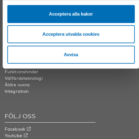
Nordens välfärdscenter Finland
Acceptera alla kakor
Tel:
+358 20 7410 880
info@nordicwelfare.org
Acceptera utvalda cookies
ÄMNESOMRÅDEN
Avvisa
Barn & unga
Folkhälsa
Funktionshinder
Välfärdsteknologi
Äldre vuxna
Integration
FÖLJ OSS
Facebook
Youtube