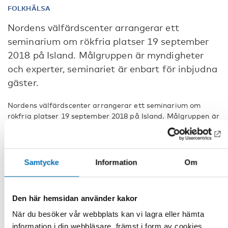
FOLKHÄLSA
Nordens välfärdscenter arrangerar ett
seminarium om rökfria platser 19 september
2018 på Island. Målgruppen är myndigheter
och experter, seminariet är enbart för inbjudna
gäster.
Nordens välfärdscenter arrangerar ett seminarium om
rökfria platser 19 september 2018 på Island. Målgruppen är
myndigheter och experter, seminariet är enbart för inbjudna
gäster.
Seminariet är en del Nordens välfärdscenters tobaksprojekt
Samtycke
Information
Om
vars syfte är att stärka och utveckla de nordiska ländernas
åtgärder för att bekämpa tobaksrökning.
Läs mer om seminariet här:
Den här hemsidan använder kakor
Seminar on smoke-free places
När du besöker vår webbplats kan vi lagra eller hämta
information i din webbläsare, främst i form av cookies.