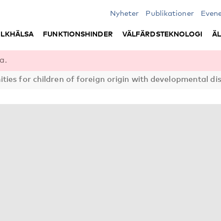
Nyheter
Publikationer
Even
LKHÄLSA
FUNKTIONSHINDER
VÄLFÄRDSTEKNOLOGI
Ä
a.
ties for children of foreign origin with developmental di