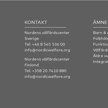
KONTAKT
ÄMNE
Nordens välfärdscenter
Barn &
Sverige
Folkhäl
Tel:
+46 8 545 536 00
Funktio
info@nordicwelfare.org
Välfärd
Äldre v
Nordens välfärdscenter
Integra
Finland
Tel:
+358 20 7410 880
info@nordicwelfare.org