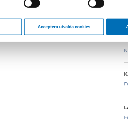
K
Acceptera utvalda cookies
A
P
N
K
F
L
F