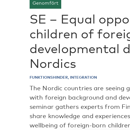
Genomfört
SE – Equal oppor
children of forei
developmental di
Nordics
FUNKTIONSHINDER, INTEGRATION
The Nordic countries are seeing 
with foreign background and deve
seminar gathers experts from Fin
share knowledge and experiences
wellbeing of foreign-born childr