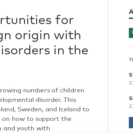
A
tunities for
gn origin with
sorders in the
T
S
2
growing numbers of children
S
lopmental disorder. This
2
land, Sweden, and Iceland to
 on how to support the
en and youth with