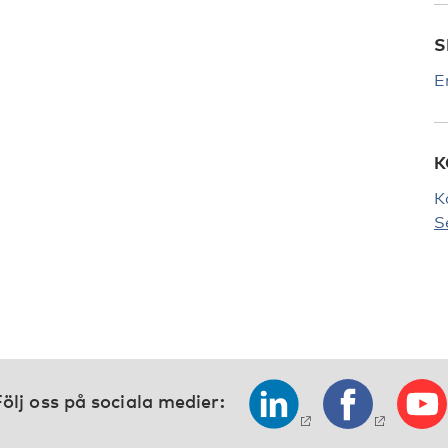
S
E
K
K
S
ölj oss på sociala medier: