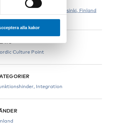
aisaniemenkatu 9, 00170 Helsinki, Finland
cceptera alla kakor
LATS
ordic Culture Point
ATEGORIER
unktionshinder
Integration
ÄNDER
inland