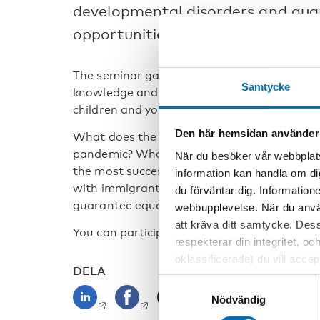
developmental disorders and gua
opportunities.
The seminar gathers experts from the Nordic
Samtycke
knowledge and experiences on how to suppo
children and youth with developmental dis
Den här hemsidan använder
What does the situation look like in the No
pandemic? What are the biggest challenges 
När du besöker vår webbplats
the most successful for different groups? 
information kan handla om di
with immigrant families learn from the work
du förväntar dig. Information
guarantee equal opportunities for all child
webbupplevelse. När du använ
att kräva ditt samtycke. Des
You can participate on site at Nordic Cultur
respekterar din integritet, oc
oklassificerade) du vill acce
DELA
inställningar för cookies. O
Samtyckesval
vi erbjuder. Om du har besök
Nödvändig
genom att navigera till sekre