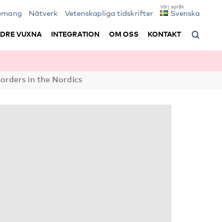
emang
Nätverk
Vetenskapliga tidskrifter
Svenska
LDRE VUXNA
INTEGRATION
OM OSS
KONTAKT
sorders in the Nordics