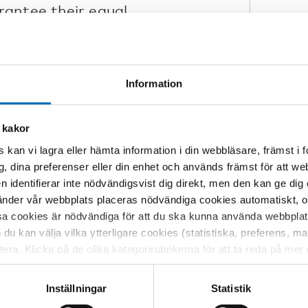
rantee their equal
 and Baltic countries to share
Information
rt the wellbeing of foreign-born
A
orders.
 kakor
rdics in the aftermath of the COVID-19
and what types of services seem to be
 kan vi lagra eller hämta information i din webbläsare, främst i
What can service providers working
g, dina preferenser eller din enhet och används främst för att 
 in other Nordic countries to
en identifierar inte nödvändigsvist dig direkt, men den kan ge dig
ren?
der vår webbplats placeras nödvändiga cookies automatiskt, och
sa cookies är nödvändiga för att du ska kunna använda webbplat
e Point or join us
online
.
h du kan välja vilka ytterligare cookies (statistiska, preferens, 
ptera. Klicka på de olika kategorirubrikerna för att ta reda på me
bservera att blockering av cookies kan påverka din upplevelse av
t vår webbplats tidigare och accepterat användningen av cookies
Inställningar
Statistik
tessinställningarna i din webbläsare.