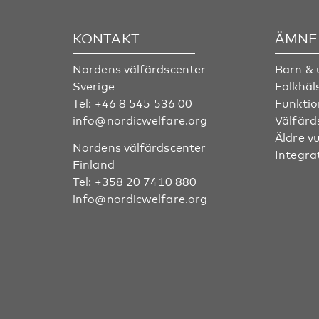
KONTAKT
ÄMNE
Nordens välfärdscenter
Barn &
Sverige
Folkhäl
Tel:
+46 8 545 536 00
Funktio
info@nordicwelfare.org
Välfärd
Äldre v
Nordens välfärdscenter
Integra
Finland
Tel:
+358 20 7410 880
info@nordicwelfare.org