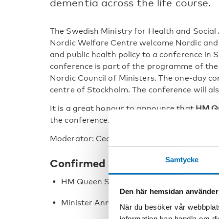
dementia across the life course.
The Swedish Ministry for Health and Social A
Nordic Welfare Centre welcome Nordic and 
and public health policy to a conference i
conference is part of the programme of the
Nordic Council of Ministers. The one-day conf
centre of Stockholm. The conference will als
It is a great honour to announce that
HM Qu
the conference.
Moderator: Cecilia Garme
Samtycke
Confirmed speakers:
HM Queen Silvia of Sweden
Den här hemsidan använder
Minister Anna Tenje, Minister for Older 
När du besöker vår webbplats
information kan handla om di