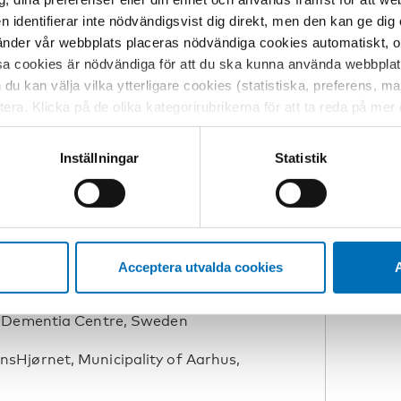
egional Office for Europe
en identifierar inte nödvändigsvist dig direkt, men den kan ge dig
A
der vår webbplats placeras nödvändiga cookies automatiskt, och
heimer Denmark and European
N
sa cookies är nödvändiga för att du ska kunna använda webbplat
, Alzheimer Europe, Denmark
+
h du kan välja vilka ytterligare cookies (statistiska, preferens, 
a
itutet, Sweden
ptera. Klicka på de olika kategorirubrikerna för att ta reda på me
bservera att blockering av cookies kan påverka din upplevelse av
Aging and Health, Norway
t vår webbplats tidigare och accepterat användningen av cookies
Inställningar
Statistik
tessinställningarna i din webbläsare.
nistry of Social Affairs and Health,
e Government of Åland, Åland Islands
Acceptera utvalda cookies
A
nistry of Health, Iceland
 Dementia Centre, Sweden
Hjørnet, Municipality of Aarhus,