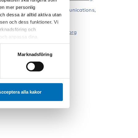
 en mer personlig
nna Raninen, Head of Communications,
 dessa är alltid aktiva utan
ordic Welfare Centre
sen och dess funktioner. Vi
46 72 0779729
marknadsföring och
nna.raninen@nordicwelfare.org
r och anpassa dina
 webbplatsen och de tjänster
 kan du alltid radera dem
Marknadsföring
cceptera alla kakor