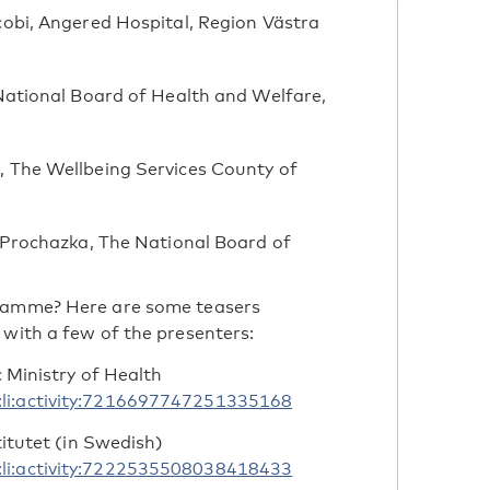
cobi, Angered Hospital, Region Västra
National Board of Health and Welfare,
 The Wellbeing Services County of
 Prochazka, The National Board of
gramme? Here are some teasers
 with a few of the presenters:
c Ministry of Health
:li:activity:7216697747251335168
titutet (in Swedish)
:li:activity:7222535508038418433