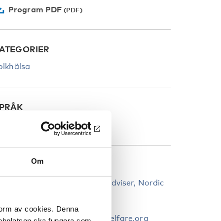
Program PDF
ATEGORIER
olkhälsa
PRÅK
nglish
Om
ONTAKTPERSONER
ia Nevala Westman, Senior Adviser, Nordic
elfare Centre
358 40 627 5734
 form av cookies. Denna
ia.nevala.westman@nordicwelfare.org
webbplatsen ska fungera som