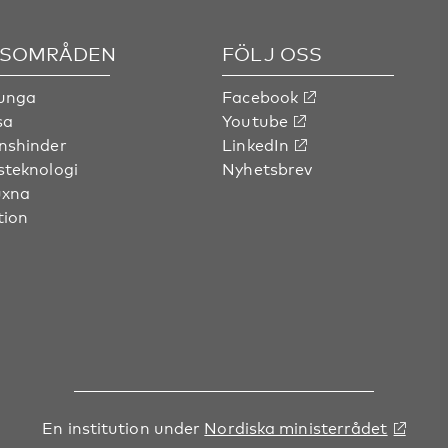
SOMRÅDEN
FÖLJ OSS
 unga
Facebook
sa
Youtube
nshinder
LinkedIn
steknologi
Nyhetsbrev
uxna
tion
En institution under
Nordiska ministerrådet