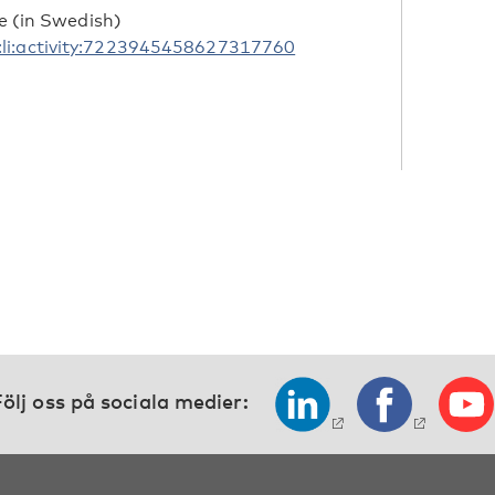
se (in Swedish)
:li:activity:7223945458627317760
ölj oss på sociala medier: