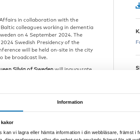
ffairs in collaboration with the
Baltic colleagues working in dementia
K
n Sweden on 4 September 2024. The
F
 2024 Swedish Presidency of the
erence will be held on-site in the city
o be broadcast live.
S
een Silvia of Sweden
will inaugurate
E
Information
K
P
 kakor
W
People and Social Security, Sweden
+
 kan vi lagra eller hämta information i din webbläsare, främst i
p
g, dina preferenser eller din enhet och används främst för att 