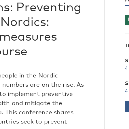
ns: Preventing
Nordics:
 measures
T
ourse
S
4
eople in the Nordic
S
 numbers are on the rise. As
4
al to implement preventive
lth and mitigate the
a. This conference shares
ntries seek to prevent