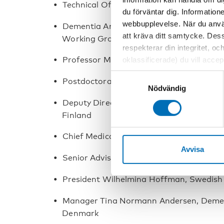
Technical Officer Stefania Ilinca, WHO R
du förväntar dig. Information
webbupplevelse. När du använ
Dementia Ambassador Pia Knudsen, Alz
att kräva ditt samtycke. Des
Working Group of People with Dementia
respekterar din integritet, oc
Professor Miia Kivipelto, Karolinska Inst
oklassificerade) du vill acce
inställningar för cookies. O
Samtyckesval
Postdoctoral Researcher Grete Kjelvik, 
vi erbjuder. Om du har besök
Nödvändig
genom att navigera till sekre
Deputy Director General Taru Koivisto, Mi
Finland
Chief Medical Officer Knut Lönnroth, Th
Avvisa
Senior Adviser Elsa B. Friðfinnsdóttir, Mi
President Wilhelmina Hoffman, Swedish
Manager Tina Normann Andersen, Demens
Denmark