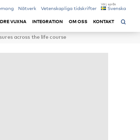
emang
Nätverk
Vetenskapliga tidskrifter
Svenska
LDRE VUXNA
INTEGRATION
OM OSS
KONTAKT
ures across the life course