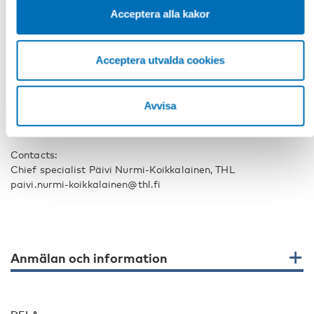
If you are attending on-site, you are also welcome to join the
Acceptera alla kakor
on-site workshops 13th of February 2025 at 9 am-12 pm
(UTC+2) at the Finnish Institute for Health and Welfare in
Helsinki, Finland. Workshop themes are supported decision
Acceptera utvalda cookies
making, re-institutionalization and independent living.
Please note that all times are in Finnish time (UTC+2).
Avvisa
When registering, tell us whether you want to join online or
on-site. The number of on-site participants is limited.
Contacts:
Chief specialist Päivi Nurmi-Koikkalainen, THL
paivi.nurmi-koikkalainen@thl.fi
Anmälan och information