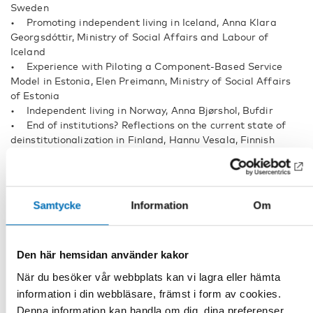
Sweden
• Promoting independent living in Iceland, Anna Klara
Georgsdóttir, Ministry of Social Affairs and Labour of
Iceland
• Experience with Piloting a Component-Based Service
Model in Estonia, Elen Preimann, Ministry of Social Affairs
of Estonia
• Independent living in Norway, Anna Bjørshol, Bufdir
• End of institutions? Reflections on the current state of
deinstitutionalization in Finland, Hannu Vesala, Finnish
Association on Intellectual and Developmental Disabilities
Questions and comments
14.20–14.40 Break
Samtycke
Information
Om
Supported Decision-making
14.40 Supported decision-making and EDF human rights
Den här hemsidan använder kakor
report on legal capacity, Marine Uldry, Human Rights Policy
När du besöker vår webbplats kan vi lagra eller hämta
Coordinator, European Disability Forum
information i din webbläsare, främst i form av cookies.
15.00 Practices from Nordic and Baltic countries
Denna information kan handla om dig, dina preferenser