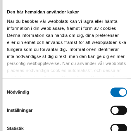
Den här hemsidan använder kakor
När du besöker vår webbplats kan vi lagra eller hämta
information i din webbläsare, främst i form av cookies.
Arnfinn Vonen
Denna information kan handla om dig, dina preferenser
Professor, Oslo Metropolitan University,
eller din enhet och används främst för att webbplatsen ska
Norge
fungera som du förväntar dig. Informationen identifierar
inte nödvändigsvist dig direkt, men den kan ge dig en mer
personlig webbupplevelse. När du använder vår webbplats
placeras nödvändiga cookies automatiskt, och dessa är
alltid aktiva utan att kräva ditt samtycke. Dessa cookies är
nödvändiga för att du ska kunna använda webbplatsen och
Samtyckesval
dess funktioner. Vi respekterar din integritet, och du kan
Nödvändig
välja vilka ytterligare cookies (statistiska, preferens,
marknadsföring och oklassificerade) du vill acceptera.
Inställningar
Klicka på de olika kategorirubrikerna för att ta reda på mer
och anpassa dina inställningar för cookies. Observera att
blockering av cookies kan påverka din upplevelse av
Statistik