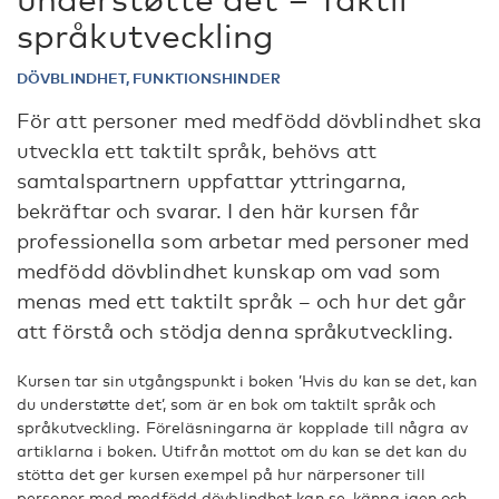
språkutveckling
DÖVBLINDHET, FUNKTIONSHINDER
För att personer med medfödd dövblindhet ska
utveckla ett taktilt språk, behövs att
samtalspartnern uppfattar yttringarna,
bekräftar och svarar. I den här kursen får
professionella som arbetar med personer med
medfödd dövblindhet kunskap om vad som
menas med ett taktilt språk – och hur det går
att förstå och stödja denna språkutveckling.
Kursen tar sin utgångspunkt i boken ’Hvis du kan se det, kan
du understøtte det’, som är en bok om taktilt språk och
språkutveckling. Föreläsningarna är kopplade till några av
artiklarna i boken. Utifrån mottot om du kan se det kan du
stötta det ger kursen exempel på hur närpersoner till
personer med medfödd dövblindhet kan se, känna igen och