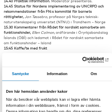
14.40 Praktisk information
. Moderator presenteras.
14.45 Status för Nordens implementering av UNCRPD och
rekommendationer från FN:s kommitté för barnets
rättigheter,
Jan Tøssebro
, professor på Norges teknisk-
naturvitenskapelig universitet (NTNU) i Trondheim – Norge
15.30 Kommentarer från Rådet för nordiskt samarbete om
funktionshinder,
Ellen Calmon
, ordförande i Öryrkjabandalag
Íslands (ÖBÍ) och ledamot i Rådet för nordiskt samarbete
om funktionshinder – Island
15:45 Kaffe/te med frukt
Från konvention till lokal nordisk verklighet
16:00 Danmark: København – storby med fokus på den
unges stemme i overgangen til voksenlivet,
Vibeke Ries
, chef
Samtycke
Information
Om
för Borgercenter Handicap på Köpenhamns kommun
16:30 Åland: Rädda Barnens kurser för kommunanställda
om implementering av barnkonventionen,
Marika Harju
, tfo.
Den här hemsidan använder kakor
barnkonventionsansvarig på Rädda Barnen Åland
17.00 Färöarna: Ett måttanpassat system för barn med
När du besöker vår webbplats kan vi lagra eller hämta
autism och deras familjer
,
Doris Bjarkhamar
, enhetschef på
information i din webbläsare, främst i form av cookies.
Socialdepartementet
Denna information kan handla om dig, dina preferenser