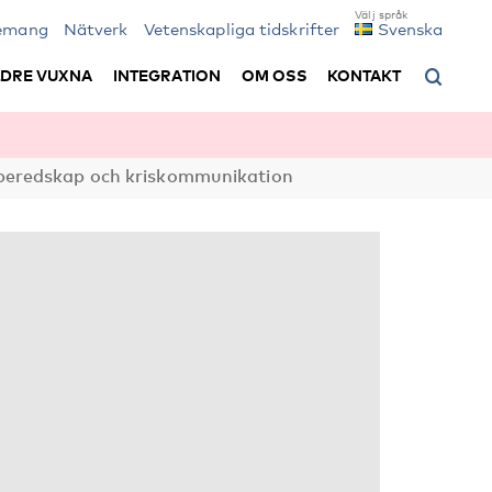
emang
Nätverk
Vetenskapliga tidskrifter
Svenska
LDRE VUXNA
INTEGRATION
OM OSS
KONTAKT
isberedskap och kriskommunikation