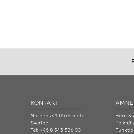
F
KONTAKT
ÄMNE
Nordens välfärdscenter
Barn &
Sverige
Folkhäl
Tel:
+46 8 545 536 00
Funktio