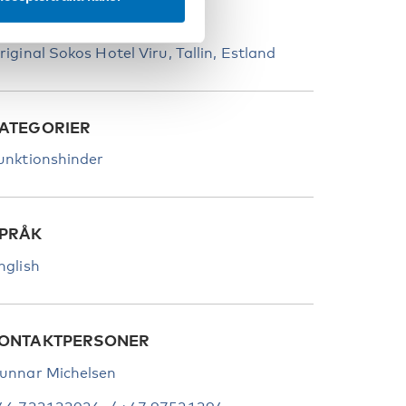
LATS
riginal Sokos Hotel Viru, Tallin, Estland
ATEGORIER
unktionshinder
PRÅK
nglish
ONTAKTPERSONER
unnar Michelsen