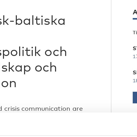
A
sk-baltiska
T
politik och
S
1
dskap och
S
ion
1
d crisis communication are
c-Baltic societies' ability to
nflicts.