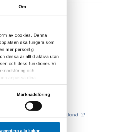
Om
DRESS
 form av cookies. Denna
webbplatsen ska fungera som
 en mer personlig
 dessa är alltid aktiva utan
sen och dess funktioner. Vi
marknadsföring och
r och anpassa dina
 webbplatsen och de tjänster
 kan du alltid radera dem
Marknadsföring
iru väljak 4, 10111 Tallinn, Estland
cceptera alla kakor