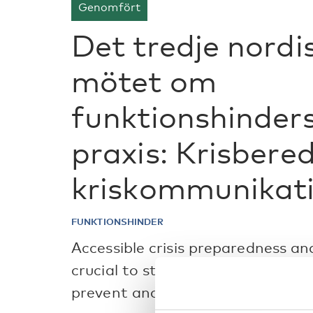
Genomfört
Det tredje nordi
mötet om
funktionshinders
praxis: Krisbere
kriskommunikat
FUNKTIONSHINDER
Accessible crisis preparedness an
crucial to strengthening the Nordi
prevent and manage crises and co