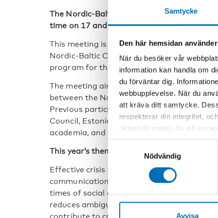
Samtycke
The Nordic-Baltic meeting on disability polic
time on 17 and 18 September.
Den här hemsidan använder
This meeting is organized within the framew
Nordic-Baltic Cooperation Project on Social 
När du besöker vår webbplats
program for the Swedish Presidency of the N
information kan handla om di
du förväntar dig. Information
The meeting aims to establish a platform f
webbupplevelse. När du använ
between the Nordic and Baltic countries on di
att kräva ditt samtycke. Des
Previous participants have included represe
respekterar din integritet, oc
Council, Estonia, Latvia, and Lithuania, as w
oklassificerade) du vill acce
academia, and authorities.
inställningar för cookies. O
Samtyckesval
This year’s theme is crisis preparedness an
vi erbjuder. Om du har besök
Nödvändig
genom att navigera till sekre
Effective crisis communication is a vital aspe
communication among stakeholders, the gen
times of social disruption. Coordinated com
reduces ambiguity, combats the spread of 
Avvisa
contribute to crisis management efforts.