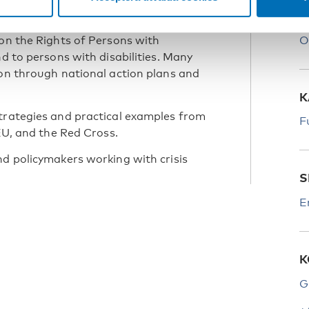
P
lly, including to individuals with
 on the Rights of Persons with
O
nd to persons with disabilities. Many
ion through national action plans and
K
strategies and practical examples from
F
 EU, and the Red Cross.
nd policymakers working with crisis
S
E
K
G