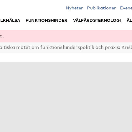
Nyheter
Publikationer
Even
LKHÄLSA
FUNKTIONSHINDER
VÄLFÄRDSTEKNOLOGI
Ä
a.
baltiska mötet om funktionshinderspolitik och praxis: Kr