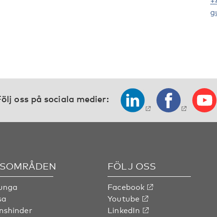
+
g
ölj oss på sociala medier:
SOMRÅDEN
FÖLJ OSS
 unga
Facebook
sa
Youtube
nshinder
LinkedIn