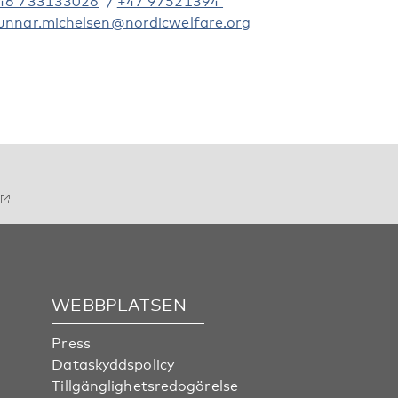
46 733133026
/
+47 97521394
unnar.michelsen@nordicwelfare.org
WEBBPLATSEN
Press
Dataskyddspolicy
Tillgänglighetsredogörelse