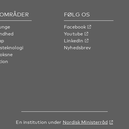
OMRÅDER
FØLG OS
unge
Facebook
undhed
Youtube
ap
LinkedIn
steknologi
Nyhedsbrev
voksne
tion
En institution under
Nordisk Ministerråd