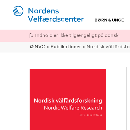
BØRN & UNGE
Indhold er ikke tilgængeligt på dansk.
NVC
>
Publikationer
>
Nordisk välfärdsfo