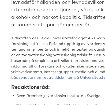
levnadsförhållanden och levnadsvillkor 
integration, sociala tjänster, vård, fol
alkohol- och narkotikapolitik. Tidskri
utkommer ett par gånger per år.
Tidskriften ges ut av Universitetsforlaget AS (Sca
forskningsstiftelsen Fafo på uppdrag av Nordens 
temanummer per år och innehåller texter på dansk
är en tvärvetenskaplig vetenskaplig tidskrift. Den 
baserade på empiriska och/eller teoretiska analyser
riktar sig till är forskare och akademiker, studenter
yrkesverksamma, intressegrupper, media och allm
Läs senaste numret av tidskriften på Universitetsf
Redaktionsråd:
Sven Bremberg, Karolinska Institutet, Sverige