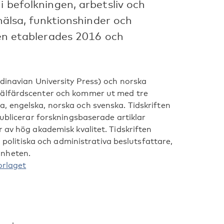
i befolkningen, arbetsliv och
khälsa, funktionshinder och
ften etablerades 2016 och
ndinavian University Press) och norska
välfärdscenter och kommer ut med tre
a, engelska, norska och svenska.
Tidskriften
publicerar forskningsbaserade artiklar
 av hög akademisk kvalitet. Tidskriften
, politiska och administrativa beslutsfattare,
änheten.
orlaget