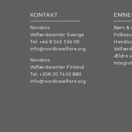
KONTAKT
EMNE
Nordens
Børn & 
Velfærdscenter Sverige
Folkes
Tel:
+46 8 545 536 00
Handic
info@nordicwelfare.org
Velfærd
Ældre 
Nordens
Integra
Velfærdscenter Finland
Tel:
+358 20 7410 880
info@nordicwelfare.org