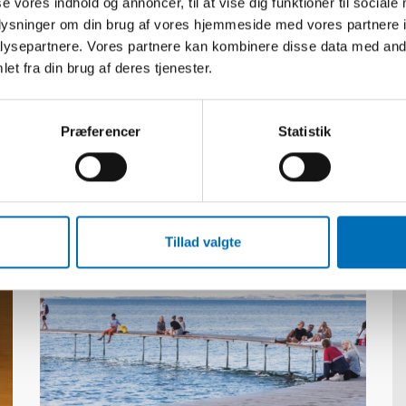
se vores indhold og annoncer, til at vise dig funktioner til sociale
oplysninger om din brug af vores hjemmeside med vores partnere i
ysepartnere. Vores partnere kan kombinere disse data med andr
et fra din brug af deres tjenester.
Præferencer
Statistik
Relateret indhold
Tillad valgte