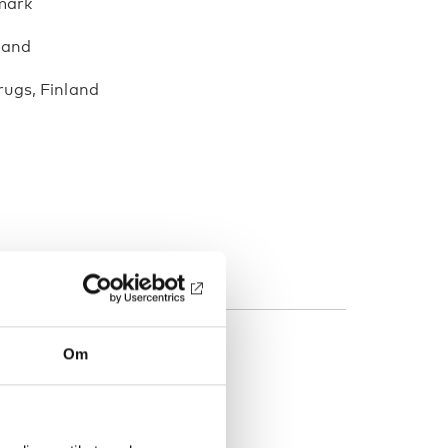
mark
sland
rugs, Finland
Om