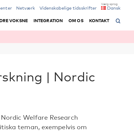
enter
Netværk
Videnskabelige tidsskrifter
Dansk
DRE VOKSNE
INTEGRATION
OM OS
KONTAKT
rskning | Nordic
| Nordic Welfare Research
olitiska teman, exempelvis om