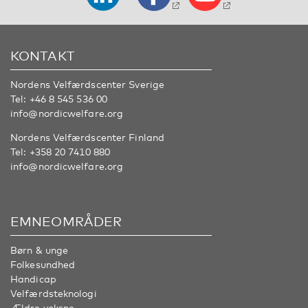
KONTAKT
Nordens Velfærdscenter Sverige
Tel:
+46 8 545 536 00
info@nordicwelfare.org
Nordens Velfærdscenter Finland
Tel:
+358 20 7410 880
info@nordicwelfare.org
EMNEOMRÅDER
Børn & unge
Folkesundhed
Handicap
Velfærdsteknologi
Ældre voksne