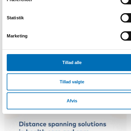
VELFÆRDSPOLITIK
Statistik
15 sep 2022
Integrated Healthcare and Care through
distance spanning solutions – for
Marketing
increased service accessibility
The Nordic countries are built on the principle of
democracy and on universal access to high-level
health and social services. But [...]
Tillad alle
Tillad valgte
Afvis