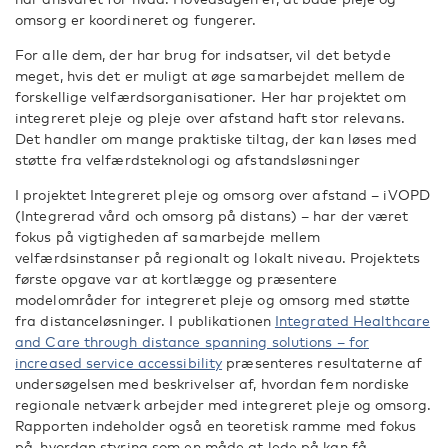
omsorg er koordineret og fungerer.
For alle dem, der har brug for indsatser, vil det betyde
meget, hvis det er muligt at øge samarbejdet mellem de
forskellige velfærdsorganisationer. Her har projektet om
integreret pleje og pleje over afstand haft stor relevans.
Det handler om mange praktiske tiltag, der kan løses med
støtte fra velfærdsteknologi og afstandsløsninger
I projektet Integreret pleje og omsorg over afstand – iVOPD
(Integrerad vård och omsorg på distans) –
har der været
fokus
på vigtigheden af samarbejde mellem
velfærdsinstanser på regionalt og lokalt niveau. Projektets
første opgave var at kortlægge og præsentere
modelområder for integreret pleje og omsorg med støtte
fra distanceløsninger. I publikationen
Integrated Healthcare
and Care through distance spanning solutions – for
increased service accessibility
præsenteres resultaterne af
undersøgelsen med beskrivelser af, hvordan fem nordiske
regionale netværk arbejder med integreret pleje og omsorg.
Rapporten indeholder også en teoretisk ramme med fokus
på, hvordan styring som en måde at lede på kan få