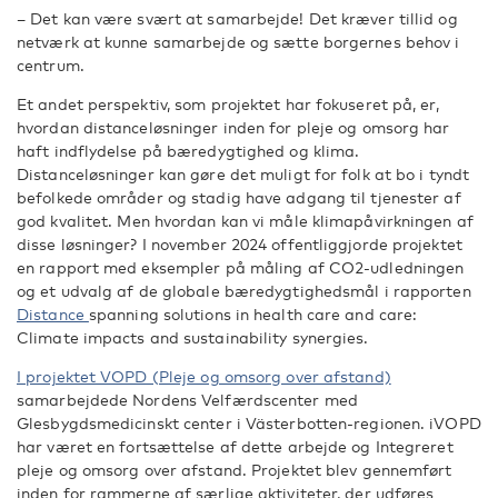
– Det kan være svært at samarbejde! Det kræver tillid og
netværk at kunne samarbejde og sætte borgernes behov i
centrum.
Et andet perspektiv, som projektet har fokuseret på, er,
hvordan distanceløsninger inden for pleje og omsorg har
haft indflydelse på bæredygtighed og klima.
Distanceløsninger kan gøre det muligt for folk at bo i tyndt
befolkede områder og stadig have adgang til tjenester af
god kvalitet.
Men hvordan kan vi måle klimapåvirkningen af
disse løsninger?
I november 2024 offentliggjorde projektet
en rapport med eksempler på måling af CO2-udledningen
og et udvalg af de globale bæredygtighedsmål i rapporten
Distance
spanning
solutions in
health
care
and
care
:
Climate
impacts
and
sustainability
synergies
.
I projektet VOPD (Pleje og omsorg over afstand)
samarbejdede Nordens Velfærdscenter med
Glesbygdsmedicinskt center i Västerbotten-regionen.
iVOPD
har været en
fortsættelse af dette arbejde og Integreret
pleje og omsorg over afstand.
Projektet blev
gennemført
inden for rammerne af særlige aktiviteter, der udføres