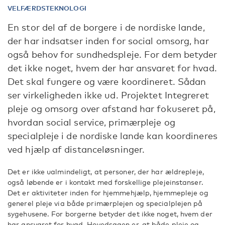
VELFÆRDSTEKNOLOGI
En stor del af de borgere i de nordiske lande,
der har indsatser inden for social omsorg, har
også behov for sundhedspleje. For dem betyder
det ikke noget, hvem der har ansvaret for hvad.
Det skal fungere og være koordineret. Sådan
ser virkeligheden ikke ud. Projektet Integreret
pleje og omsorg over afstand har fokuseret på,
hvordan social service, primærpleje og
specialpleje i de nordiske lande kan koordineres
ved hjælp af distanceløsninger.
Det er ikke ualmindeligt, at personer, der har ældrepleje,
også løbende er i kontakt med forskellige plejeinstanser.
Det er aktiviteter inden for hjemmehjælp, hjemmepleje og
generel pleje via både primærplejen og specialplejen på
sygehusene. For borgerne betyder det ikke noget, hvem der
har ansvaret for hvad. Hovedsagen er, at både pleje og