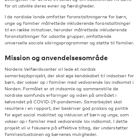
for at udvikle deres evner og færdigheder.
I de nordiske lande omfatter foranstaltningerne for børn,
unge og familier målrettede inkluderende foranstaltninger
til en række initiativer, herunder målrettede inkluderende
foranstaltninger for udsatte grupper, omfattende
universelle sociale sikringsprogrammer og støtte til familier.
Mission og anvendelsesområde
Nordens Velfærdscenter vil lede et nordisk
samarbejdsprojekt, der skal øge kendskabet til indsatser for
børn, der vokser op i familier med vedvarende lav indkomst i
Norden. Formålet er at indsamle og sammenstille de
nordiske samfunds erfaringer og viden på området i
kølvandet på COVID-19-pandemien. Samarbejdet skal
resultere i en rapport, der beskriver god praksis og politik
for øget social mobilitet og inklusion af børn og unge, som
vokser op i familier med vedvarende lav indkomst. I dette
projekt vil vi fokusere på effektive tiltag, der understøtter
familiesituationen og børnenes muligheder.