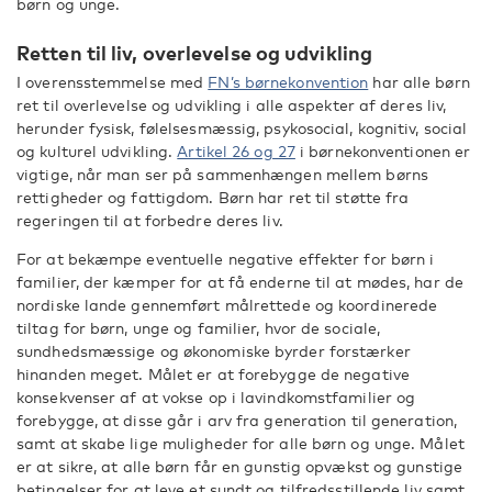
børn og unge.
Retten til liv, overlevelse og udvikling
I overensstemmelse med
FN’s børnekonvention
har alle børn
ret til overlevelse og udvikling i alle aspekter af deres liv,
herunder fysisk, følelsesmæssig, psykosocial, kognitiv, social
og kulturel udvikling.
Artikel 26 og 27
i børnekonventionen er
vigtige, når man ser på sammenhængen mellem børns
rettigheder og fattigdom. Børn har ret til støtte fra
regeringen til at forbedre deres liv.
For at bekæmpe eventuelle negative effekter for børn i
familier, der kæmper for at få enderne til at mødes, har de
nordiske lande gennemført målrettede og koordinerede
tiltag for børn, unge og familier, hvor de sociale,
sundhedsmæssige og økonomiske byrder forstærker
hinanden meget. Målet er at forebygge de negative
konsekvenser af at vokse op i lavindkomstfamilier og
forebygge, at disse går i arv fra generation til generation,
samt at skabe lige muligheder for alle børn og unge. Målet
er at sikre, at alle børn får en gunstig opvækst og gunstige
betingelser for at leve et sundt og tilfredsstillende liv samt