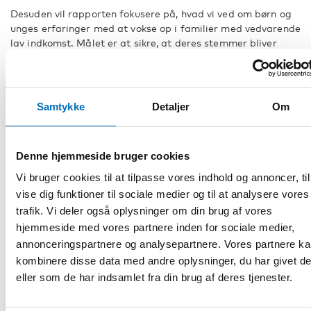
Desuden vil rapporten fokusere på, hvad vi ved om børn og
unges erfaringer med at vokse op i familier med vedvarende
lav indkomst. Målet er at sikre, at deres stemmer bliver
hørt, og at øge forståelsen for, hvor vigtigt det er at sikre
børns egne muligheder.
Projektet støttes af en nordisk styregruppe, og et netværk
Samtykke
Detaljer
Om
af nordiske forskere inviteres til at bidrage til det nordiske
samarbejde. Netværket af forskere og styregruppen skal
bidrage til Nordens Velfærdscenters arbejde med at
udvælge kilder, der beskriver børn og unges egne oplevelser
Denne hjemmeside bruger cookies
og opfattelser af at vokse op i en familie med vedvarende
Vi bruger cookies til at tilpasse vores indhold og annoncer, til
lav indkomst. Nordens Velfærdscenter inddrager også
vise dig funktioner til sociale medier og til at analysere vores
Nordregio
i arbejdet med at udvikle kort og indikatorer for
trafik. Vi deler også oplysninger om din brug af vores
børnefattigdom og risiko for social eksklusion i Norden.
hjemmeside med vores partnere inden for sociale medier,
annonceringspartnere og analysepartnere. Vores partnere k
kombinere disse data med andre oplysninger, du har givet d
eller som de har indsamlet fra din brug af deres tjenester.