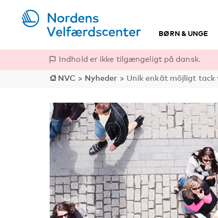
BØRN & UNGE
Indhold er ikke tilgængeligt på dansk.
NVC
>
Nyheder
>
Unik enkät möjligt tack