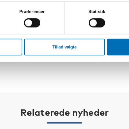
Præferencer
Statistik
 möjligt att återigen söka medel från stödordningen.
n.
ttar du här
.
m
Tillad valgte
Relaterede nyheder