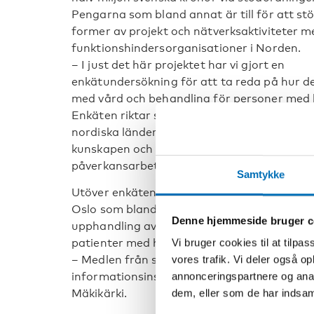
Pengarna som bland annat är till för att stö
former av projekt och nätverksaktiviteter m
funktionshindersorganisationer i Norden.
– I just det här projektet har vi gjort en
enkätundersökning för att ta reda på hur de
med vård och behandling för personer med h
Enkäten riktar sig till personer som får vård 
nordiska länderna. Ingen annan samlar in d
kunskapen och den är oerhört viktig för oss 
påverkansarbete, förklarar Nonni Mäkikärki
Samtykke
Utöver enkäten hölls också ett möte och en
Oslo som bland annat tog upp situationen
Denne hjemmeside bruger c
upphandling av hiv-mediciner och vad det i
patienter med hiv runt om i Norden.
Vi bruger cookies til at tilpas
– Medlen från stödordningen har möjliggjo
vores trafik. Vi deler også 
informationsinsatser, att vi kan samverka o
annonceringspartnere og anal
Mäkikärki.
dem, eller som de har indsaml