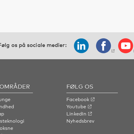
Følg os på sociale medier:
OMRÅDER
FØLG OS
unge
Facebook
undhed
Youtube
ap
LinkedIn
steknologi
Nyhedsbrev
voksne