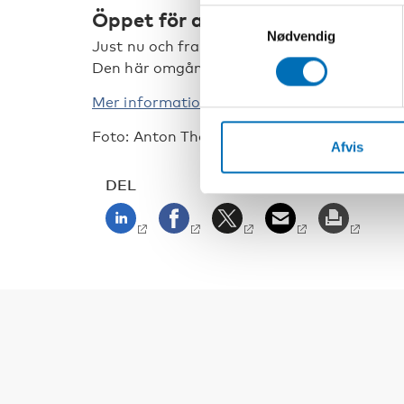
Öppet för ansökan
Samtykkevalg
Nødvendig
Just nu och fram till den 28 februari är det
Den här omgången gäller projektsamarbete
Mer information och ansökningsformulär hi
Foto:
Anton Thorstensson
| mostphotos.co
Afvis
DEL