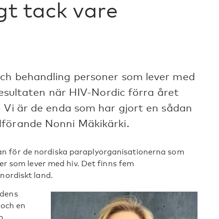
gt tack vare
och behandling personer som lever med
resultaten när HIV-Nordic förra året
– Vi är de enda som har gjort en sådan
dförande Nonni Mäkikärki.
an för de nordiska paraplyorganisationerna som
ner som lever med hiv. Det finns fem
nordiskt land.
rdens
 och en
n.