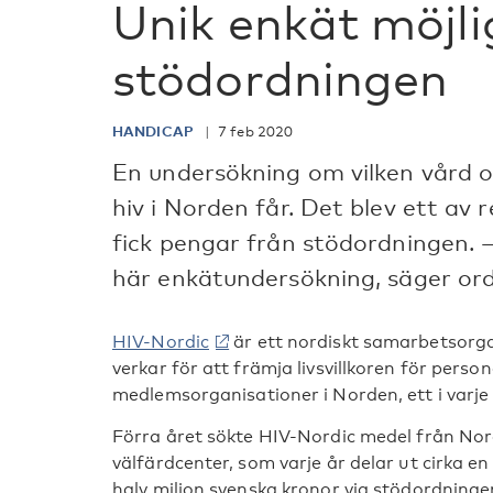
Unik enkät möjli
stödordningen
HANDICAP
7 feb 2020
En undersökning om vilken vård 
hiv i Norden får. Det blev ett av 
fick pengar från stödordningen. 
här enkätundersökning, säger or
HIV-Nordic
är ett nordiskt samarbetsorg
verkar för att främja livsvillkoren för perso
medlemsorganisationer i Norden, ett i varje 
Förra året sökte HIV-Nordic medel från No
välfärdcenter, som varje år delar ut cirka en
halv miljon svenska kronor via stödordninge