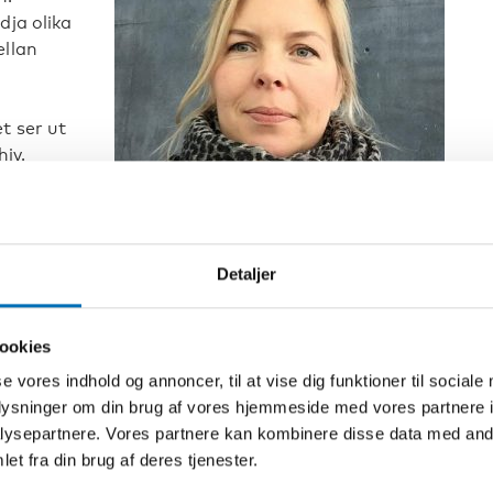
dja olika
ellan
t ser ut
iv.
i de
en här
i vårt
.
Detaljer
Nonni Mäkikärki är ordförande för HIV-Nordic.
 workshop i
 med
ookies
nnebär för
se vores indhold og annoncer, til at vise dig funktioner til sociale
rt att vi kan göra gemensamma nordiska
oplysninger om din brug af vores hjemmeside med vores partnere i
ch på så sätt också få mera inflytande, säger Nonni
ysepartnere. Vores partnere kan kombinere disse data med andr
et fra din brug af deres tjenester.