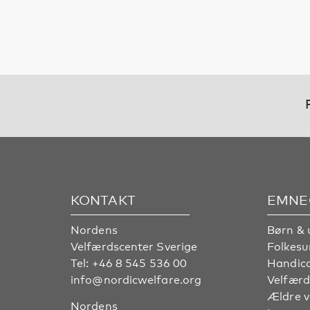
KONTAKT
EMNE
Nordens
Børn & 
Velfærdscenter Sverige
Folkes
Tel:
+46 8 545 536 00
Handic
info@nordicwelfare.org
Velfærd
Ældre 
Nordens