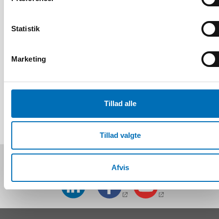
Statistik
BØRN & UNGE
13 jun 2026
Marketing
Nordic Children’s Ombudspersons: Children
must not be forgotten in crisis preparedness
Tillad alle
Tillad valgte
Følg os på sociale medier:
Afvis