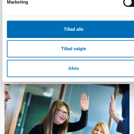
Marketing
Tillad alle
HANDICAP
28 maj 2026
Tillad valgte
Unga med funktionsnedsättning efterlyser
tydligare information om fri rörlighet
Afvis