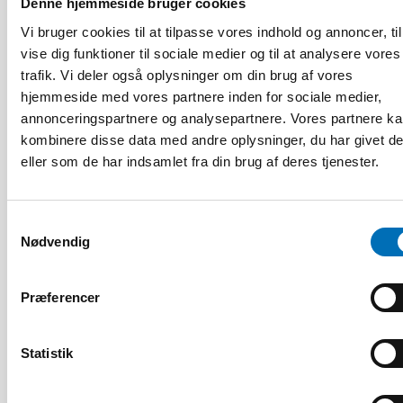
Denne hjemmeside bruger cookies
Vi bruger cookies til at tilpasse vores indhold og annoncer, til
vise dig funktioner til sociale medier og til at analysere vores
trafik. Vi deler også oplysninger om din brug af vores
hjemmeside med vores partnere inden for sociale medier,
HANDICAP
annonceringspartnere og analysepartnere. Vores partnere k
17 jun 2026
kombinere disse data med andre oplysninger, du har givet d
“Active citizenship is not a privilege; it is a
right”
eller som de har indsamlet fra din brug af deres tjenester.
Samtykkevalg
Nødvendig
Præferencer
Statistik