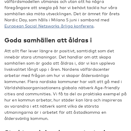
välfärdsmodellen utmanas och utan att ha några
föregångare att snegla på har vi behövt tackla hur våra
samhällen ska möta utvecklingen. Det är ämnet för årets
Nordic Day, som hålls i Milano 5 juni i samband med
European Social Netsworks årliga konferens
.
Goda samhällen att åldras i
Att allt fler lever längre är positivt, samtidigt som det
innebär stora utmaningar. Det handlar om att skapa
samhällen som är goda att åldras i, där vi kan uppleva
livskvalitet långt upp i åren. Nordens välfärdscenter
arbetar med frågan om hur vi skapar åldersvänliga
kommuner. Flera nordiska kommuner har valt att gå med i
Världshälsoorganisationens globala nätverk Age-friendly
cities and communities. Vi få ta del av praktiska exempel på
hur en kommun arbetar, hur städer kan lära och inspireras
av varandra i ett nätverk samt vilka de största
utmaningarna är i arbetet för att åstadkomma en
åldersvänlig kommun.