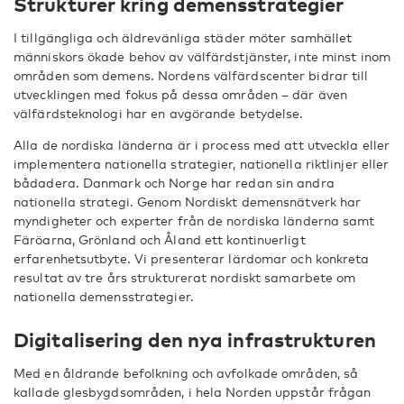
Strukturer kring demensstrategier
I tillgängliga och äldrevänliga städer möter samhället
människors ökade behov av välfärdstjänster, inte minst inom
områden som demens. Nordens välfärdscenter bidrar till
utvecklingen med fokus på dessa områden – där även
välfärdsteknologi har en avgörande betydelse.
Alla de nordiska länderna är i process med att utveckla eller
implementera nationella strategier, nationella riktlinjer eller
bådadera. Danmark och Norge har redan sin andra
nationella strategi. Genom Nordiskt demensnätverk har
myndigheter och experter från de nordiska länderna samt
Färöarna, Grönland och Åland ett kontinuerligt
erfarenhetsutbyte. Vi presenterar lärdomar och konkreta
resultat av tre års strukturerat nordiskt samarbete om
nationella demensstrategier.
Digitalisering den nya infrastrukturen
Med en åldrande befolkning och avfolkade områden, så
kallade glesbygdsområden, i hela Norden uppstår frågan