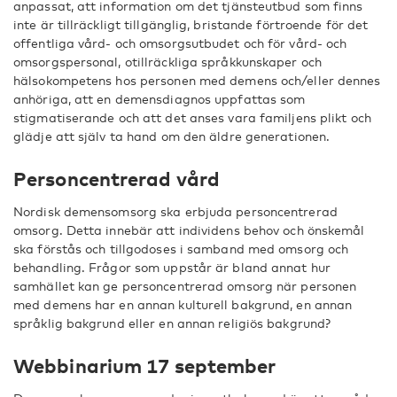
anpassat, att information om det tjänsteutbud som finns
inte är tillräckligt tillgänglig, bristande förtroende för det
offentliga vård- och omsorgsutbudet och för vård- och
omsorgspersonal, otillräckliga språkkunskaper och
hälsokompetens hos personen med demens och/eller dennes
anhöriga, att en demensdiagnos uppfattas som
stigmatiserande och att det anses vara familjens plikt och
glädje att själv ta hand om den äldre generationen.
Personcentrerad vård
Nordisk demensomsorg ska erbjuda personcentrerad
omsorg. Detta innebär att individens behov och önskemål
ska förstås och tillgodoses i samband med omsorg och
behandling. Frågor som uppstår är bland annat hur
samhället kan ge personcentrerad omsorg när personen
med demens har en annan kulturell bakgrund, en annan
språklig bakgrund eller en annan religiös bakgrund?
Webbinarium 17 september