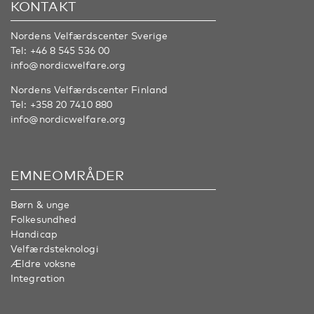
KONTAKT
Nordens Velfærdscenter Sverige
Tel:
+46 8 545 536 00
info@nordicwelfare.org
Nordens Velfærdscenter Finland
Tel:
+358 20 7410 880
info@nordicwelfare.org
EMNEOMRÅDER
Børn & unge
Folkesundhed
Handicap
Velfærdsteknologi
Ældre voksne
Integration