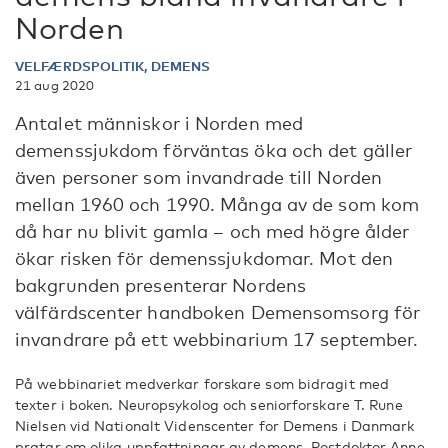
Norden
VELFÆRDSPOLITIK, DEMENS
21 aug 2020
Antalet människor i Norden med
demenssjukdom förväntas öka och det gäller
även personer som invandrade till Norden
mellan 1960 och 1990. Många av de som kom
då har nu blivit gamla – och med högre ålder
ökar risken för demenssjukdomar. Mot den
bakgrunden presenterar Nordens
välfärdscenter handboken Demensomsorg för
invandrare på ett webbinarium 17 september.
På webbinariet medverkar forskare som bidragit med
texter i boken. Neuropsykolog och seniorforskare T. Rune
Nielsen vid Nationalt Videnscenter for Demens i Danmark
pratar om olika uppfattningar av demens. Postdoktor Anne