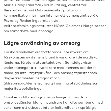
Marie Dalby Landmark vid MultiLing, centret för
flerspråkighet vid Oslo universitet pratar om
kommunikation när man inte har ett gemensamt språk.
Psykolog Reidun Ingebretsen vid
Velferdsforskningsinstituttet NOVA Oslomet i Norge pratar
om samarbete med anhöriga.
Lägre användning av omsorg
Forskarsamhället vet fortfarande inte mycket om
förekomsten av demens bland invandrare i de nordiska
länderna, förutom att antalet ökar. Samtidigt visar
undersökningar att invandrare med demens och deras
anhöriga inte utnyttjar vård- och omsorgstjänster som
dagverksamheter, hemtjänst och
äldreomsorg/demensomsorg i samma utsträckning som
majoritetsbefolkningen.
Orsakerna till den låga användningen av vård- och
omsorgstjänster bland invandrare har ofta samband med
saker som att utbudet inte är kulturellt eller språkligt