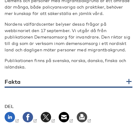
Demens och personer med migrantbakgrund är ett område
där många, både policyansvariga och praktiker, behöver
mer kunskap för att säkerställa en jämlik vård.
Nordens välfärdscenter belyser dessa frågor på
webbinariet den 17 september. Vi utgår då från
publikationen Demensomsorg för invandrare. Den riktar sig
till dig som är verksam inom demensomsorg i ett nordiskt
land och dagligen möter personer med migrantbakgrund.
Publikationen finns på svenska, norska, danska, finska och
isländska.
Fakta
DEL