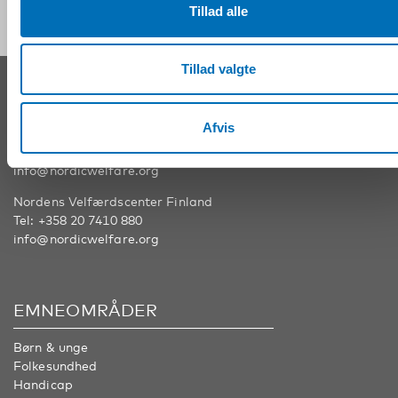
Tillad alle
Tillad valgte
KONTAKT
Afvis
Nordens Velfærdscenter Sverige
Tel:
+46 8 545 536 00
info@nordicwelfare.org
Nordens Velfærdscenter Finland
Tel:
+358 20 7410 880
info@nordicwelfare.org
EMNEOMRÅDER
Børn & unge
Folkesundhed
Handicap