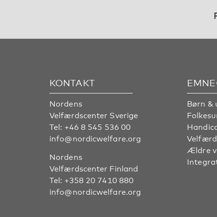
KONTAKT
EMNE
Nordens
Børn & 
Velfærdscenter Sverige
Folkes
Tel:
+46 8 545 536 00
Handic
info@nordicwelfare.org
Velfærd
Ældre 
Nordens
Integra
Velfærdscenter Finland
Tel:
+358 20 7410 880
info@nordicwelfare.org