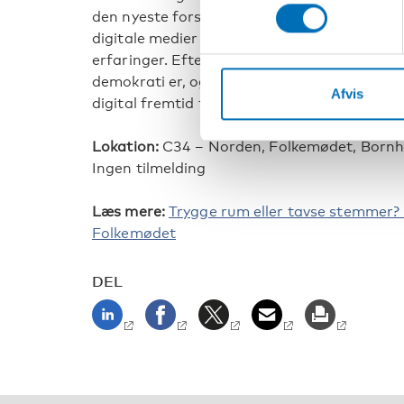
den nyeste forskning, som gennemgår polit
digitale medier i de nordiske lande, og hvad
erfaringer. Efterfølgende inviterer vi til en
demokrati er, og kan blive. Hvordan kan Nord
Afvis
digital fremtid for børn og unge og samtidig
Lokation:
C34 – Norden, Folkemødet, Born
Ingen tilmelding
Læs mere:
Trygge rum eller tavse stemmer? 
Folkemødet
DEL