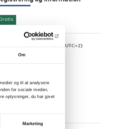
Gratis
idszone: Europe/Stockholm (UTC+2)
Om
TART
3 jun 2026 kl 11:00
 medier og til at analysere
LUT
nden for sociale medier,
3 jun 2026 kl 11:45
e oplysninger, du har givet
TIL TILMELDING
Marketing