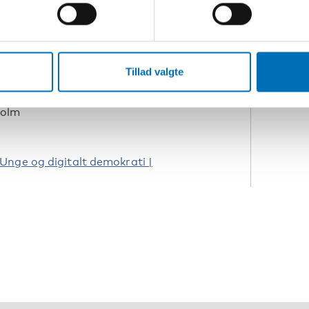
ikken vedrørende børn, unge og
S
 børn og unge selv fortæller om deres
D
 åben samtale om hvad et digitalt
en finde en fælles vej til en sund
Tillad valgte
 sikre, at deres stemmer bliver hørt?
holm
Unge og digitalt demokrati |