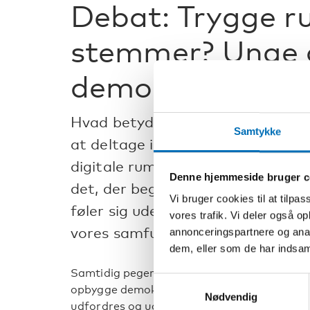
Debat: Trygge ru
stemmer? Unge o
demokrati.
Hvad betyder digitale medier for
Samtykke
at deltage i den demokratiske sa
digitale rum, der både er trygge
Denne hjemmeside bruger c
det, der begrænser unge, holder d
Vi bruger cookies til at tilpas
føler sig udenfor, når det gælder 
vores trafik. Vi deler også 
vores samfund?
annonceringspartnere og anal
dem, eller som de har indsaml
Samtidig peger meget på, at digitale fælles
Samtykkevalg
opbygge demokratiske principper hos unge.
Nødvendig
udfordres og udvikles gennem de måder, ung