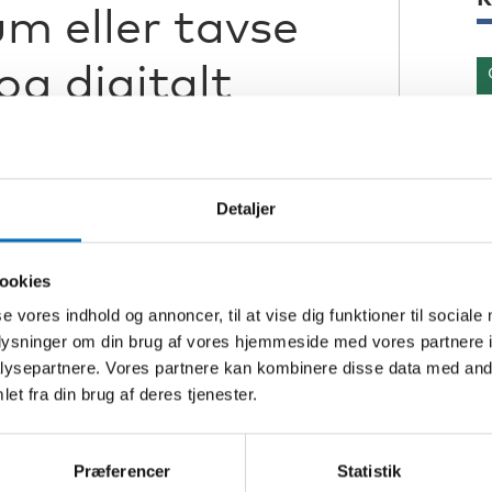
m eller tavse
g digitalt
T
 unge og deres mulighed for
Detaljer
mtale - og hvordan skaber vi
S
1
 og demokratiske? Hvad er
ookies
em tilbage og gør, at de ofte
se vores indhold og annoncer, til at vise dig funktioner til sociale
S
vigtige beslutningsprocesser i
oplysninger om din brug af vores hjemmeside med vores partnere i
1
ysepartnere. Vores partnere kan kombinere disse data med andr
et fra din brug af deres tjenester.
skaber også kan være med til at
 Måske skal demokratiet netop
Præferencer
Statistik
e allerede deltager på. Kom og hør