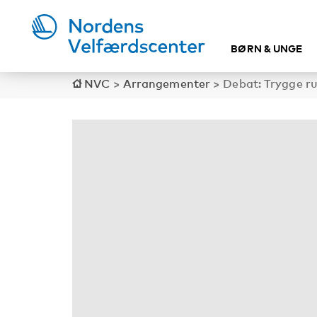
BØRN & UNGE
NVC
>
Arrangementer
>
Debat: Trygge ru