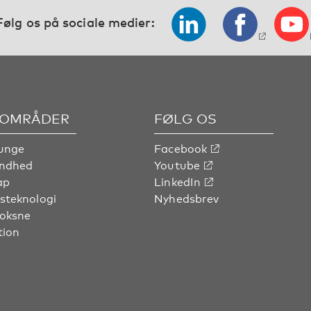
Følg os på sociale medier:
OMRÅDER
FØLG OS
unge
Facebook
undhed
Youtube
ap
LinkedIn
steknologi
Nyhedsbrev
voksne
tion