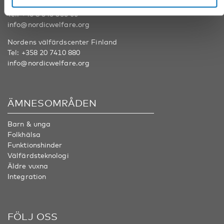
Nordens välfärdscenter Sverige
Tel:
+46 8 545 536 00
info@nordicwelfare.org
Nordens välfärdscenter Finland
Tel:
+358 20 7410 880
info@nordicwelfare.org
ÄMNESOMRÅDEN
Barn & unga
Folkhälsa
Funktionshinder
Välfärdsteknologi
Äldre vuxna
Integration
FÖLJ OSS