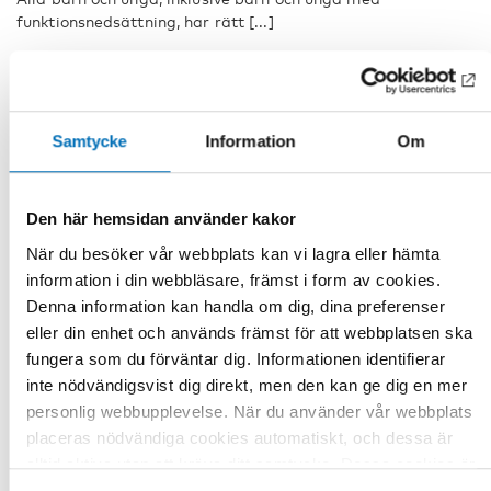
funktionsnedsättning, har rätt [...]
Samtycke
Information
Om
Den här hemsidan använder kakor
När du besöker vår webbplats kan vi lagra eller hämta
information i din webbläsare, främst i form av cookies.
Denna information kan handla om dig, dina preferenser
eller din enhet och används främst för att webbplatsen ska
fungera som du förväntar dig. Informationen identifierar
inte nödvändigsvist dig direkt, men den kan ge dig en mer
personlig webbupplevelse. När du använder vår webbplats
Genomfört
placeras nödvändiga cookies automatiskt, och dessa är
alltid aktiva utan att kräva ditt samtycke. Dessa cookies är
FUNKTIONSHINDER
2020
nödvändiga för att du ska kunna använda webbplatsen och