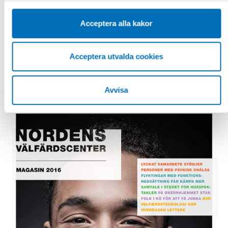
1 feb 2017
Samhällets mottagande av ensamkommande
Acceptera alla kakor
i Norden
RÄTTELSE: Siffrorna i Tabell 1 på sidan 9 behöver
förtydligas eftersom tabellen felaktigt kan läsas som att
Acceptera utvalda cookies
det 2015 i värld [...]
Avvisa