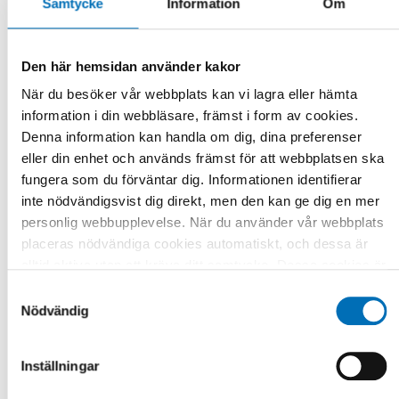
Samtycke
Information
Om
BARN & UNGA
20 feb 2025
30th anniversary for the Ombudsman for
Den här hemsidan använder kakor
Children in Iceland
När du besöker vår webbplats kan vi lagra eller hämta
This year marks the 30th anniversary of the Ombudsman for
information i din webbläsare, främst i form av cookies.
Children in Iceland. The role of the Ombudsman for Children
Denna information kan handla om dig, dina preferenser
in most of the Nordic [...]
eller din enhet och används främst för att webbplatsen ska
fungera som du förväntar dig. Informationen identifierar
inte nödvändigsvist dig direkt, men den kan ge dig en mer
personlig webbupplevelse. När du använder vår webbplats
placeras nödvändiga cookies automatiskt, och dessa är
alltid aktiva utan att kräva ditt samtycke. Dessa cookies är
nödvändiga för att du ska kunna använda webbplatsen och
Samtyckesval
dess funktioner. Vi respekterar din integritet, och du kan
Nödvändig
välja vilka ytterligare cookies (statistiska, preferens,
marknadsföring och oklassificerade) du vill acceptera.
Inställningar
Klicka på de olika kategorirubrikerna för att ta reda på mer
och anpassa dina inställningar för cookies. Observera att