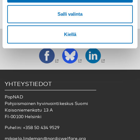
Salli valinta
Kiellä
Seuraa meitä sosiaalisessa mediassa:
YHTEYSTIEDOT
PopNAD
Pohjoismainen hyvinvointikeskus Suomi
Kaisaniemenkatu 13 A
FI-00100 Helsinki
Puhelin: +358 50 434 9529
mikaela.lindeman@nordicwelfare.org