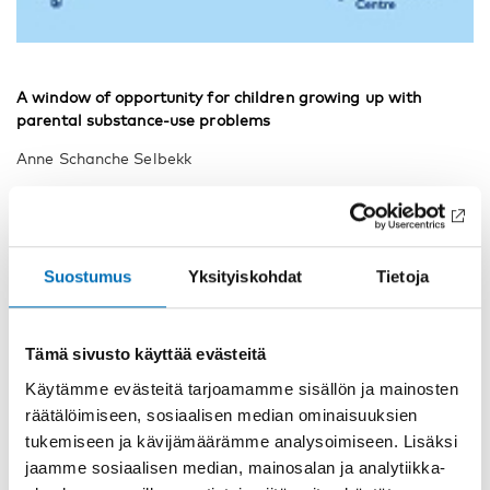
A window of opportunity for children growing up with
parental substance-use problems
Anne Schanche Selbekk
Disclosure of alcohol-related harm: Children’s experiences
Ilona Tamutienė, Birutė Jogaitė
An upbringing with substance-abusing parents: Experiences
Suostumus
Yksityiskohdat
Tietoja
of parentification and dysfunctional communication
Eva Tedgård, Maria Råstam, Ingegerd Wirtberg
Tämä sivusto käyttää evästeitä
Into the unknown: Treatment as a social arena for drug
Käytämme evästeitä tarjoamamme sisällön ja mainosten
users’ transition into a non-using life
räätälöimiseen, sosiaalisen median ominaisuuksien
Inger Eide Robertson, Sverre Martin Nesvåg
tukemiseen ja kävijämäärämme analysoimiseen. Lisäksi
jaamme sosiaalisen median, mainosalan ja analytiikka-
Polluting pharmaceutical atmospheres: Compulsion,