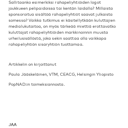
Sallitaanko esimerkiksi rahapeliyhtiöiden logot
joukkueen pelipaidoissa tai kentän laidalla? Millaista
sponsoroitua sisältöä rahapeliyhtiöt saavat julkaista
somessa? Vaikka tutkimus ei käsitellytkään kuluttajien
medialukutaitoa, on myös tärkeää miettiä erottavatko
kuluttajat rahapeliyhtiöiden markkinoinnin muusta
urheilusisällöstä, joka sekin saattaa olla vaikkapa
rahapeliyhtiön sisaryhtiön tuottamaa.
Artikkelin on kirjoittanut
Paula Jääskeläinen, VTM, CEACG, Helsingin Yliopisto
PopNAD:in toimeksiannosta.
JAA