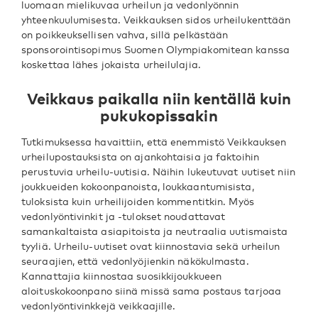
luomaan mielikuvaa urheilun ja vedonlyönnin
yhteenkuulumisesta. Veikkauksen sidos urheilukenttään
on poikkeuksellisen vahva, sillä pelkästään
sponsorointisopimus Suomen Olympiakomitean kanssa
koskettaa lähes jokaista urheilulajia.
Veikkaus paikalla niin kentällä kuin
pukukopissakin
Tutkimuksessa havaittiin, että enemmistö Veikkauksen
urheilupostauksista on ajankohtaisia ja faktoihin
perustuvia urheilu-uutisia. Näihin lukeutuvat uutiset niin
joukkueiden kokoonpanoista, loukkaantumisista,
tuloksista kuin urheilijoiden kommentitkin. Myös
vedonlyöntivinkit ja -tulokset noudattavat
samankaltaista asiapitoista ja neutraalia uutismaista
tyyliä. Urheilu-uutiset ovat kiinnostavia sekä urheilun
seuraajien, että vedonlyöjienkin näkökulmasta.
Kannattajia kiinnostaa suosikkijoukkueen
aloituskokoonpano siinä missä sama postaus tarjoaa
vedonlyöntivinkkejä veikkaajille.