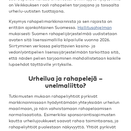
on Veikkauksen rooli rahapelien tarjoajana ja toisaalta
urheilu-uutisten tuottajana.
Kysymys rahapelimarkkinoinnista ja sen rajoista on
erittäin ajankohtainen Suomessa.
Hallitusohjelman
mukaisesti Suomen rahapelijärjestelmää uudistetaan
avaten sitä lisenssimallilla kilpailulle vuonna 2026.
Siirtyminen verkossa pelattavien kasino- ja
vedonlyöntipelien lisenssijärjestelmään tarkoittaa sitä,
että näiden pelien tarjoaminen mahdollistetaan kaikille
lupaehdot täyttäville yrityksille.
Urheilua ja rahapelejä –
unelmaliitto?
Tutkimusten mukaan rahapeliyhtiöt pyrkivät
markkinoinnissaan hyödyntämään yhteyksiään urheilun
maailmaan, ja näin vahvistamaan rahapelaamisen
normalisaatiota. Esimerkiksi sponsorointisopimusten
kautta urheilujoukkueet saavat rahaa toimintaansa, ja
rahapeliyhtiöt puolestaan näkyvyyttä. Yhtiöt pyrkivät