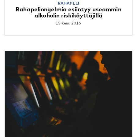
RAHAPELI
Rahapeliongelmia esiintyy useammin
alkoholin riskikäyttäjillä
15 kesä 2016