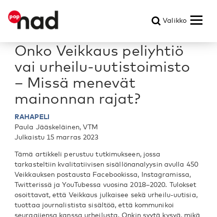
Valikko
Onko Veikkaus peliyhtiö
vai urheilu-uutistoimisto
– Missä menevät
mainonnan rajat?
RAHAPELI
Paula Jääskeläinen, VTM
Julkaistu 15 marras 2023
Tämä artikkeli perustuu tutkimukseen, jossa
tarkasteltiin kvalitatiivisen sisällönanalyysin avulla 450
Veikkauksen postausta Facebookissa, Instagramissa,
Twitterissä ja YouTubessa vuosina 2018–2020. Tulokset
osoittavat, että Veikkaus julkaisee sekä urheilu-uutisia,
tuottaa journalistista sisältöä, että kommunikoi
seuraajiensa kanssa urheilusta. Onkin syytä kysyä, mikä