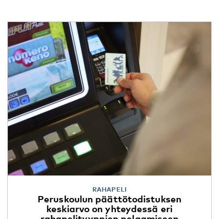
RAHAPELI
Peruskoulun päättötodistuksen
keskiarvo on yhteydessä eri
rahapelityyppien pelaamiseen