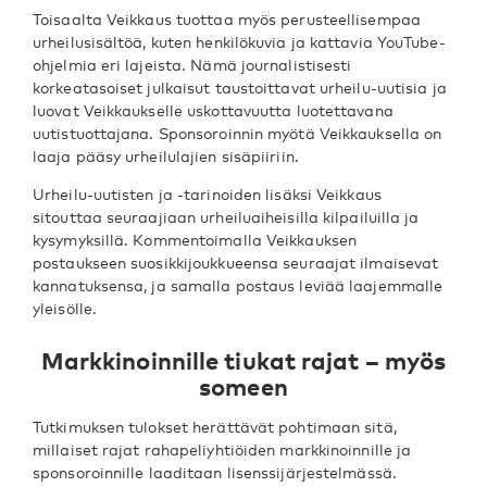
Toisaalta Veikkaus tuottaa myös perusteellisempaa
urheilusisältöä, kuten henkilökuvia ja kattavia YouTube-
ohjelmia eri lajeista. Nämä journalistisesti
korkeatasoiset julkaisut taustoittavat urheilu-uutisia ja
luovat Veikkaukselle uskottavuutta luotettavana
uutistuottajana. Sponsoroinnin myötä Veikkauksella on
laaja pääsy urheilulajien sisäpiiriin.
Urheilu-uutisten ja -tarinoiden lisäksi Veikkaus
sitouttaa seuraajiaan urheiluaiheisilla kilpailuilla ja
kysymyksillä. Kommentoimalla Veikkauksen
postaukseen suosikkijoukkueensa seuraajat ilmaisevat
kannatuksensa, ja samalla postaus leviää laajemmalle
yleisölle.
Markkinoinnille tiukat rajat – myös
someen
Tutkimuksen tulokset herättävät pohtimaan sitä,
millaiset rajat rahapeliyhtiöiden markkinoinnille ja
sponsoroinnille laaditaan lisenssijärjestelmässä.