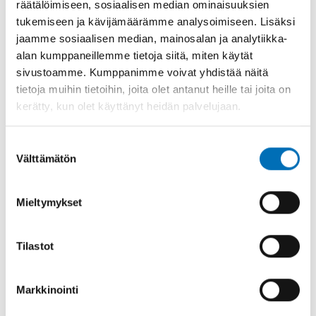
räätälöimiseen, sosiaalisen median ominaisuuksien
tukemiseen ja kävijämäärämme analysoimiseen. Lisäksi
jaamme sosiaalisen median, mainosalan ja analytiikka-
alan kumppaneillemme tietoja siitä, miten käytät
sivustoamme. Kumppanimme voivat yhdistää näitä
tietoja muihin tietoihin, joita olet antanut heille tai joita on
kerätty, kun olet käyttänyt heidän palvelujaan.
Suostumuksen
Välttämätön
valinta
ALKOHOLI
Mieltymykset
Aikakauslehti Nordic Studies on
Alcohol and Drugs ja Helsingin
yliopisto aloittavat yhteistyön
Tilastot
18 joulu 2019
Markkinointi