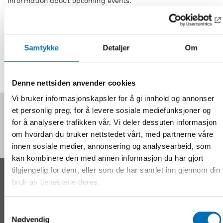
Information about upcoming events.
Samtykke
Detaljer
Om
Denne nettsiden anvender cookies
Vi bruker informasjonskapsler for å gi innhold og annonser
Følg oss på sosiale medier:
et personlig preg, for å levere sosiale mediefunksjoner og
for å analysere trafikken vår. Vi deler dessuten informasjon
om hvordan du bruker nettstedet vårt, med partnerne våre
innen sosiale medier, annonsering og analysearbeid, som
kan kombinere den med annen informasjon du har gjort
tilgjengelig for dem, eller som de har samlet inn gjennom din
KONTAKT
bruk av tjenestene deres.
Nordens velferdssenter Sverige
Samtykkevalg
Tel:
+46 8 545 536 00
Nødvendig
info@nordicwelfare.org