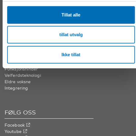
Nordens velferdssenter Finland
Tel:
+358 (0)20 7410 880
Tillat alle
info@nordicwelfare.org
tillat utvalg
VÅRE FAGOMRÅDER
Ikke tillat
Barn & unge
Folkehelse
Funksjonshinder
Velferdsteknologi
Eldre voksne
Integrering
FØLG OSS
Facebook
Youtube