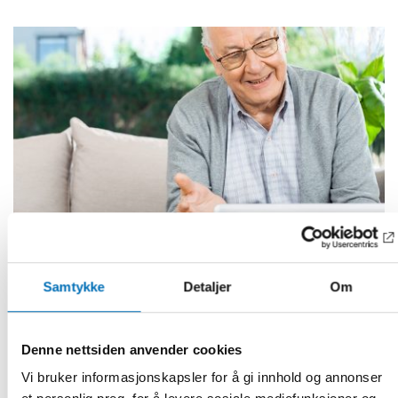
Samtykke
Detaljer
Om
Fullført
VELFERDSPOLITIKK
2022
Denne nettsiden anvender cookies
Helse- og omsorgstjenester på avstand
Vi bruker informasjonskapsler for å gi innhold og annonser
En aldrende befolkning og mange områder med fraflytting i