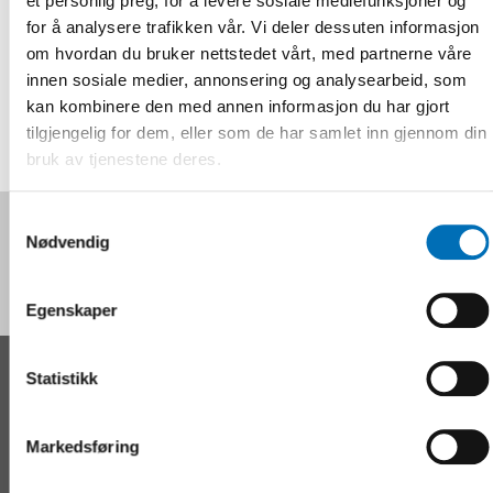
et personlig preg, for å levere sosiale mediefunksjoner og
hele Norden gjør dig [...]
for å analysere trafikken vår. Vi deler dessuten informasjon
om hvordan du bruker nettstedet vårt, med partnerne våre
innen sosiale medier, annonsering og analysearbeid, som
kan kombinere den med annen informasjon du har gjort
tilgjengelig for dem, eller som de har samlet inn gjennom din
bruk av tjenestene deres.
Samtykkevalg
Følg oss på sosiale medier:
Nødvendig
Egenskaper
Statistikk
KONTAKT
Nordens velferdssenter Sverige
Markedsføring
Tel:
+46 8 545 536 00
info@nordicwelfare.org