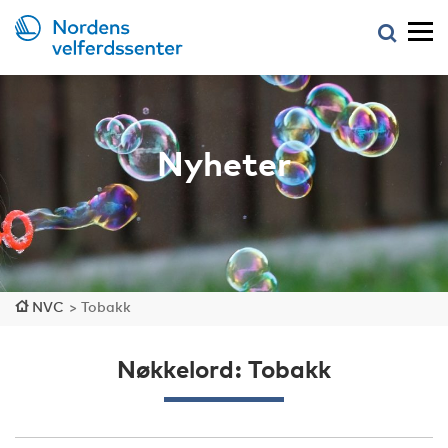
Nyheter
NVC
>
Tobakk
Nøkkelord: Tobakk