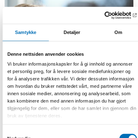
Samtykke
Detaljer
Om
Denne nettsiden anvender cookies
Vi bruker informasjonskapsler for å gi innhold og annonser
et personlig preg, for å levere sosiale mediefunksjoner og
for å analysere trafikken vår. Vi deler dessuten informasjon
om hvordan du bruker nettstedet vårt, med partnerne våre
innen sosiale medier, annonsering og analysearbeid, som
kan kombinere den med annen informasjon du har gjort
FOLKEHELSE
25 nov 2019
tilgjengelig for dem, eller som de har samlet inn gjennom din
Policy briefs to increase equal health in the
bruk av tjenestene deres.
Nordic countries
Our new report contains three policy briefs on interventions
Samtykkevalg