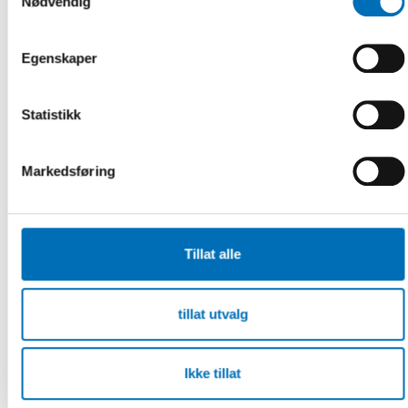
Nødvendig
that aim to increase equality in health. The policy briefs
highlights supportin [...]
Egenskaper
Statistikk
Markedsføring
Tillat alle
tillat utvalg
Ikke tillat
FOLKEHELSE