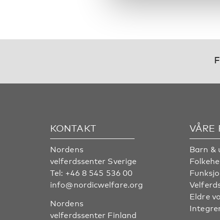
F
KONTAKT
VÅRE
Nordens
Barn & 
velferdssenter Sverige
Folkehe
Tel:
+46 8 545 536 00
Funksjo
info@nordicwelfare.org
Velferd
Eldre v
Nordens
Integre
velferdssenter Finland