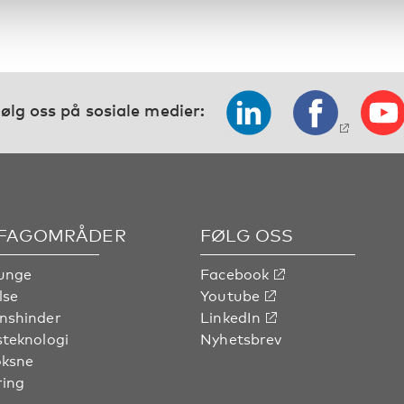
ølg oss på sosiale medier:
 FAGOMRÅDER
FØLG OSS
unge
Facebook
lse
Youtube
nshinder
LinkedIn
steknologi
Nyhetsbrev
oksne
ring