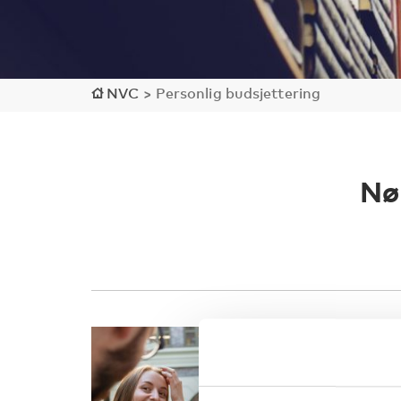
NVC
>
Personlig budsjettering
Nø