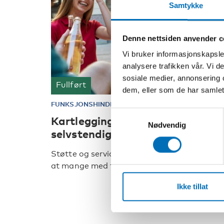
Samtykke
Denne nettsiden anvender c
Vi bruker informasjonskapsler
analysere trafikken vår. Vi 
sosiale medier, annonsering 
Fullført
dem, eller som de har samlet
FUNKSJONSHINDER
2024
Samtykkevalg
Kartlegging av løsninger for
Nødvendig
selvstendig liv
Støtte og service er en viktig forutsetning f
at mange med funksjonshemming s [...]
Ikke tillat