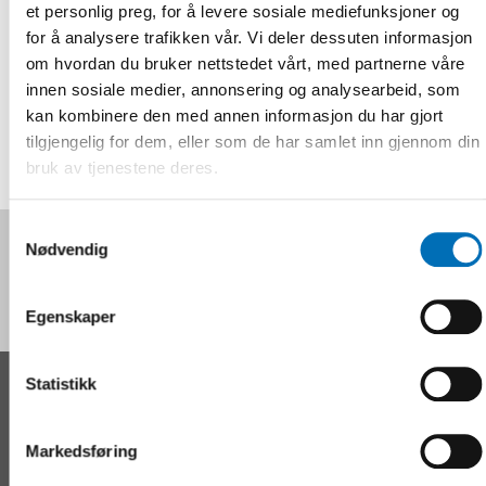
et personlig preg, for å levere sosiale mediefunksjoner og
Forskningsinstitusjoner, universiteter og frivillige
for å analysere trafikken vår. Vi deler dessuten informasjon
organisasjoner har forsket [...]
om hvordan du bruker nettstedet vårt, med partnerne våre
innen sosiale medier, annonsering og analysearbeid, som
kan kombinere den med annen informasjon du har gjort
tilgjengelig for dem, eller som de har samlet inn gjennom din
bruk av tjenestene deres.
Samtykkevalg
Følg oss på sosiale medier:
Nødvendig
Egenskaper
Statistikk
KONTAKT
Nordens velferdssenter Sverige
Markedsføring
Tel:
+46 8 545 536 00