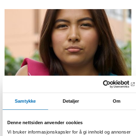
Fullført
Samtykke
Detaljer
Om
INTEGRERING
2020
Denne nettsiden anvender cookies
Helse og trivsel blant enslige mindreårige
asylsøkere i Norden
Vi bruker informasjonskapsler for å gi innhold og annonser