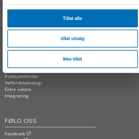
info@nordicwelfare.org
Nordens velferdssenter Finland
Tillat alle
Tel:
+358 (0)20 7410 880
info@nordicwelfare.org
tillat utvalg
VÅRE FAGOMRÅDER
Ikke tillat
Barn & unge
Folkehelse
Funksjonshinder
Velferdsteknologi
Eldre voksne
Integrering
FØLG OSS
Facebook