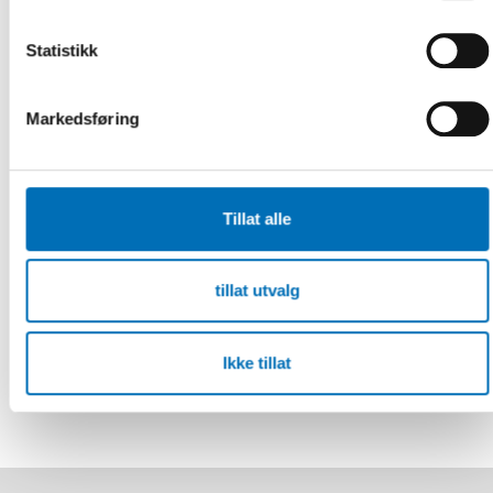
Statistikk
Markedsføring
RAPPORT
-
VELFERDSPOLITIKK
25 nov 2020
Hemlöshet i Norden – Utvecklingen av nordisk
bostadspolitik
Tillat alle
Trots rika samhällen och vackra ord om rätten till bostad
har vi fortfarande hemlöshet i Norden. Hemlösheten är
tillat utvalg
inget olösli [...]
Ikke tillat