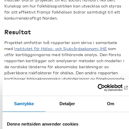
Kunskap om hur folkhälsopolitiken kan utvecklas och styras
för att effektivt främja folkhälsan bidrar samtidigt till ett
konkurrenskraftigt Norden.
Resultat
Projektet omfattar två rapporter som skrivs i samarbete
med
Institutet för Hälso- och Sjukvårdsekonomi IHE
som
utför kartläggningarna med tillhörande analys. Den första
rapporten kartlägger och analyserar metoder och modeller i
de nordiska länderna för ekonomiska beräkningar av
påverkbara riskfaktorer för ohälsa. Den andra rapporten
kartlägger hälsoekonomiska utvärderingar av förebyggande
och hälsofrämjande insatser som gjorts i de nordiska
länderna under senare år samt gör en analys av den
samlade kunskapsbilden från dessa.
Samtykke
Detaljer
Om
Rapporterna publiceras våren 2027 och resultaten sprids
genom webbinarier som riktar sig till myndigheter, forskare
och experter inom folkhälsoområdet i Norden.
Denne nettsiden anvender cookies