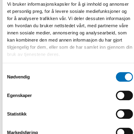
Experter
Vi bruker informasjonskapsler for å gi innhold og annonser
et personlig preg, for å levere sosiale mediefunksjoner og
Projektet omfattar en referensgrupp med experter som
for å analysere trafikken vår. Vi deler dessuten informasjon
arbetar med samhällsekonomiska beräkningar och
om hvordan du bruker nettstedet vårt, med partnerne våre
utvärderingar av förebyggande folkhälsoinsatser i de
innen sosiale medier, annonsering og analysearbeid, som
nordiska länderna. Referensgruppens uppgift är att följa
kan kombinere den med annen informasjon du har gjort
insatsen för att försäkra arbetets kvalitet och relevans för
den primära målgruppen. Referensgruppen kan föreslå
tilgjengelig for dem, eller som de har samlet inn gjennom din
frågeställningar och data som ska ingå, utvärdera
bruk av tjenestene deres.
resultaten och bidra till att sprida dessa.
Referensgrupp
Samtykkevalg
Nødvendig
Lau Caspar Thygesen, Statens Institut for Folkesundhed,
Danmark
Egenskaper
Trine Kjaer, Dansk Center for Sundhedsøkonomi
(DaCHE), Danmark
Statistikk
Marika Kylänen, Institutet för hälsa och välfärd (THL),
Finland
Markedsføring