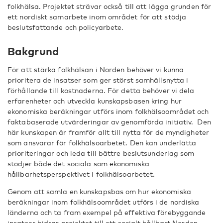
folkhälsa. Projektet strävar också till att lägga grunden för
ett nordiskt samarbete inom området för att stödja
beslutsfattande och policyarbete.
Bakgrund
För att stärka folkhälsan i Norden behöver vi kunna
prioritera de insatser som ger störst samhällsnytta i
förhållande till kostnaderna. För detta behöver vi dela
erfarenheter och utveckla kunskapsbasen kring hur
ekonomiska beräkningar utförs inom folkhälsoområdet och
faktabaserade utvärderingar av genomförda initiativ. Den
här kunskapen är framför allt till nytta för de myndigheter
som ansvarar för folkhälsoarbetet. Den kan underlätta
prioriteringar och leda till bättre beslutsunderlag som
stödjer både det sociala som ekonomiska
hållbarhetsperspektivet i folkhälsoarbetet.
Genom att samla en kunskapsbas om hur ekonomiska
beräkningar inom folkhälsoområdet utförs i de nordiska
länderna och ta fram exempel på effektiva förebyggande
insatser bidrar projektet till ett socialt hållbart Norden.