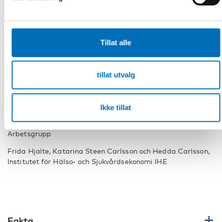
Heli Hätönen, Social- och hälsovårdsministeriet, Finland
Tinna Laufey Ásgeirsdóttir, Háskóli Íslands, Island
Tillat alle
Kjartan Sælensminde, Helsedirektoratet, Norge
Hans Olav Melberg, Folkehelseinstituttet, Norge
tillat utvalg
Lisa Brouwers, Folkhälsomyndigheten, Sverige
Ikke tillat
Knut Lönnroth, Ålands landskapsregering
Arbetsgrupp
Frida Hjalte, Katarina Steen Carlsson och Hedda Carlsson,
Institutet för Hälso- och Sjukvårdsekonomi IHE
Fakta