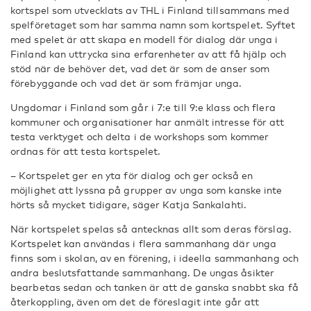
kortspel som utvecklats av THL i Finland tillsammans med
spelföretaget som har samma namn som kortspelet. Syftet
med spelet är att skapa en modell för dialog där unga i
Finland kan uttrycka sina erfarenheter av att få hjälp och
stöd när de behöver det, vad det är som de anser som
förebyggande och vad det är som främjar unga.
Ungdomar i Finland som går i 7:e till 9:e klass och flera
kommuner och organisationer har anmält intresse för att
testa verktyget och delta i de workshops som kommer
ordnas för att testa kortspelet.
– Kortspelet ger en yta för dialog och ger också en
möjlighet att lyssna på grupper av unga som kanske inte
hörts så mycket tidigare, säger Katja Sankalahti.
När kortspelet spelas så antecknas allt som deras förslag.
Kortspelet kan användas i flera sammanhang där unga
finns som i skolan, av en förening, i ideella sammanhang och
andra beslutsfattande sammanhang. De ungas åsikter
bearbetas sedan och tanken är att de ganska snabbt ska få
återkoppling, även om det de föreslagit inte går att