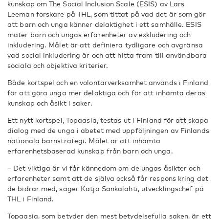
kunskap om The Social Inclusion Scale (ESIS) av Lars
Leeman forskare på THL, som tittat på vad det är som gör
att barn och unga känner delaktighet i ett samhälle. ESIS
mäter barn och ungas erfarenheter av exkludering och
inkludering. Målet är att definiera tydligare och avgränsa
vad social inkludering är och att hitta fram till användbara
sociala och objektiva kriterier.
Både kortspel och en volontärverksamhet används i Finland
för att göra unga mer delaktiga och för att inhämta deras
kunskap och åsikt i saker.
Ett nytt kortspel, Topaasia, testas ut i Finland för att skapa
dialog med de unga i abetet med uppföljningen av Finlands
nationala barnstrategi. Målet är att inhämta
erfarenhetsbaserad kunskap från barn och unga.
– Det viktiga är vi får kännedom om de ungas åsikter och
erfarenheter samt att de själva också får respons kring det
de bidrar med, säger Katja Sankalahti, utvecklingschef på
THL i Finland.
Topaasia, som betyder den mest betydelsefulla saken, är ett