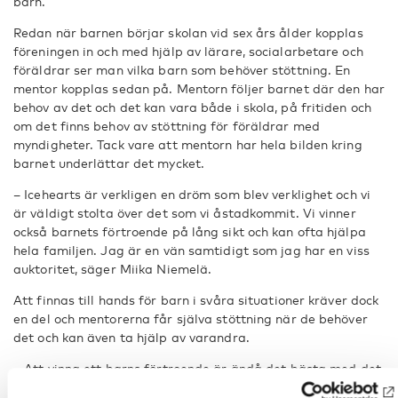
barn.
Redan när barnen börjar skolan vid sex års ålder kopplas
föreningen in och med hjälp av lärare, socialarbetare och
föräldrar ser man vilka barn som behöver stöttning. En
mentor kopplas sedan på. Mentorn följer barnet där den har
behov av det och det kan vara både i skola, på fritiden och
om det finns behov av stöttning för föräldrar med
myndigheter. Tack vare att mentorn har hela bilden kring
barnet underlättar det mycket.
– Icehearts är verkligen en dröm som blev verklighet och vi
är väldigt stolta över det som vi åstadkommit. Vi vinner
också barnets förtroende på lång sikt och kan ofta hjälpa
hela familjen. Jag är en vän samtidigt som jag har en viss
auktoritet, säger Miika Niemelä.
Att finnas till hands för barn i svåra situationer kräver dock
en del och mentorerna får själva stöttning när de behöver
det och kan även ta hjälp av varandra.
– Att vinna ett barns förtroende är ändå det bästa med det
här jobbet. Ett av mina barn ringde mig nyligen när den