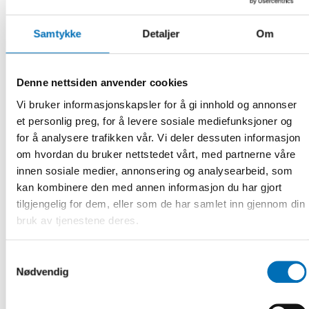
befann sig i en knivig situation där jag kunde hjälpa till och
det är hela belöningen, säger Nelli Niemelä.
Samtykke
Detaljer
Om
Icehearts har nu lösa planer att på något sätt exportera
den idé som blivit så framgångsrik till andra nordiska
länder och både Sverige och Norge har hört av sig.
Denne nettsiden anvender cookies
– Vi får se vad som händer i framtiden och om modellen kan
Vi bruker informasjonskapsler for å gi innhold og annonser
exporteras vidare, säger Miika Niemelä.
et personlig preg, for å levere sosiale mediefunksjoner og
Experterna besökte också flera mötesplatser för barn och
for å analysere trafikken vår. Vi deler dessuten informasjon
unga. De besökte stadsbiblioteket Oodi, NUVA ry, The Union
om hvordan du bruker nettstedet vårt, med partnerne våre
of Local Youth Councils in Finland och fick kunskap kring
innen sosiale medier, annonsering og analysearbeid, som
Nordens Ungdomsförbund och Ungdomens Nordiska råd
kan kombinere den med annen informasjon du har gjort
genom generalsekreteraren Lena Höglund.
tilgjengelig for dem, eller som de har samlet inn gjennom din
bruk av tjenestene deres.
Fakta
Samtykkevalg
Nødvendig
DEL