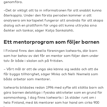
genomföra.
–Det är viktigt att ta in informationen för att snabbt kunna
återkoppla. Under den första perioden kommer vi att
analysera om kortspelet fungerar att använda för att skapa
dialog och en plattform för unga att kunna uttrycka sina
åsikter och tankar, säger Katja Sankalahti.
Ett mentorprogram som följer barnen
I Finland finns den ideella föreningen Icehearts, där barn
som har behov av det får en mentor som följer dem under
tolv år både i skolan och på fritiden.
– Vårt mål är att de unga ska känna sig sedda och att de
får bygga tillhörighet, säger Miika och Nelli Niemelä som
båda arbetar som mentorer.
Icehearts bildades redan 1996 med syfte att stötta barn och
göra barnen delaktiga i fysiska aktiviteter som en grund för
sammanhang. I dag finns Icehearts i 14 städer runt om i
hela Finland, med 64 mentorer som har hand om cirka 900