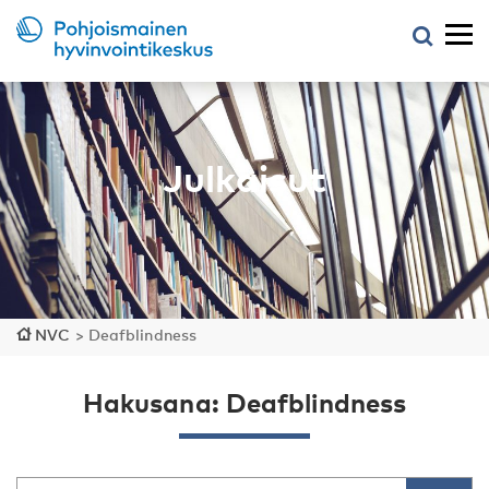
Julkaisut
NVC
>
Deafblindness
Hakusana: Deafblindness