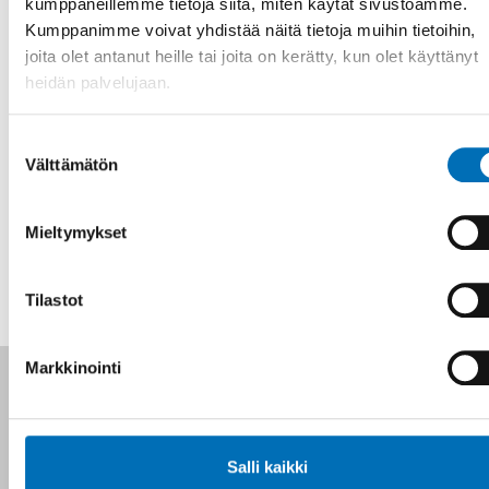
kumppaneillemme tietoja siitä, miten käytät sivustoamme.
VAMMAISKYSYMYKSET
Kumppanimme voivat yhdistää näitä tietoja muihin tietoihin,
1 joulu 2022
joita olet antanut heille tai joita on kerätty, kun olet käyttänyt
Funktionshindersfrågor måste beaktas vid
heidän palvelujaan.
kriser
Rådet för nordiskt samarbete om funktionshinder vill att de
Suostumuksen
nordiska myndigheterna tar större hänsyn till personer med
Välttämätön
valinta
funktionsnedsätt [...]
Mieltymykset
Tilastot
Markkinointi
Seuraa meitä sosiaalisessa mediassa:
Salli kaikki