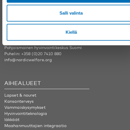
YHTEYSTIEDOT
Salli valinta
Nordens välfärdscenter Ruotsi
Puhelin:
+46 8 545 536 00
Kiellä
info@nordicwelfare.org
Pohjoismainen hyvinvointikeskus Suomi
Puhelin:
+358 (0)20 7410 880
info@nordicwelfare.org
AIHEALUEET
Lapset & nouret
Kansanterveys
Vammaiskysymykset
Hyvinvointiteknologia
Iäkkäät
Maahanmuuttajien integraatio