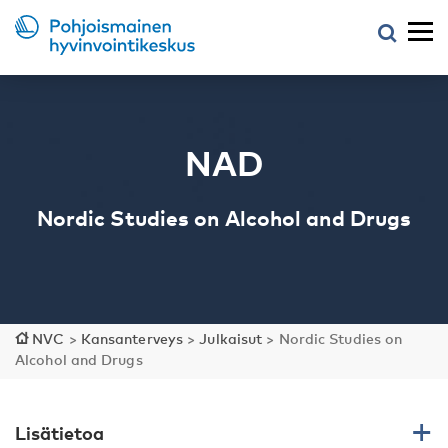
NAD
Nordic Studies on Alcohol and Drugs
NVC
>
Kansanterveys
>
Julkaisut
>
Nordic Studies on
Alcohol and Drugs
Lisätietoa