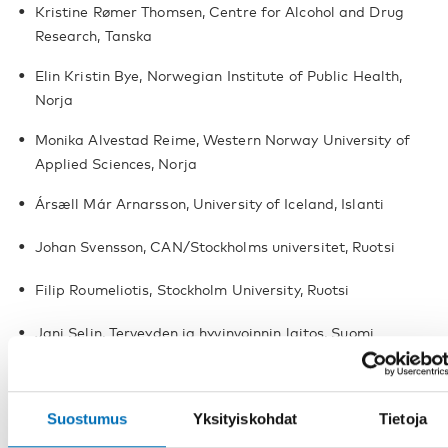
Kristine Rømer Thomsen, Centre for Alcohol and Drug
Research, Tanska
Elin Kristin Bye, Norwegian Institute of Public Health,
Norja
Monika Alvestad Reime, Western Norway University of
Applied Sciences, Norja
Ársæll Már Arnarsson, University of Iceland, Islanti
Johan Svensson, CAN/Stockholms universitet, Ruotsi
Filip Roumeliotis, Stockholm University, Ruotsi
Jani Selin, Terveyden ja hyvinvoinnin laitos, Suomi
Katja Kuusisto, Tampereen yliopisto, Suomi
Suostumus
Yksityiskohdat
Tietoja
Apulaistoimittajat