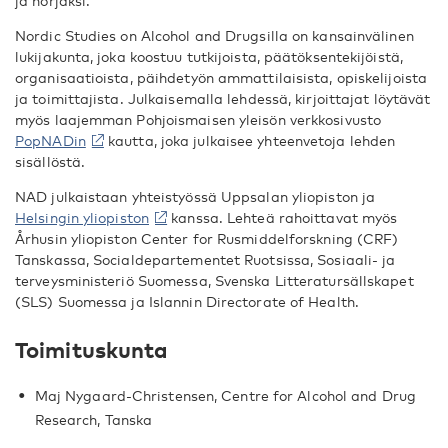
ja norjaksi.
Nordic Studies on Alcohol and Drugsilla on kansainvälinen
lukijakunta, joka koostuu tutkijoista, päätöksentekijöistä,
organisaatioista, päihdetyön ammattilaisista, opiskelijoista
ja toimittajista. Julkaisemalla lehdessä, kirjoittajat löytävät
myös laajemman Pohjoismaisen yleisön verkkosivusto
PopNADin
kautta, joka julkaisee yhteenvetoja lehden
sisällöstä.
NAD julkaistaan yhteistyössä Uppsalan yliopiston ja
Helsingin yliopiston
kanssa. Lehteä rahoittavat myös
Århusin yliopiston Center for Rusmiddelforskning (CRF)
Tanskassa, Socialdepartementet Ruotsissa, Sosiaali- ja
terveysministeriö Suomessa, Svenska Litteratursällskapet
(SLS) Suomessa ja Islannin Directorate of Health.
Toimituskunta
Maj Nygaard-Christensen, Centre for Alcohol and Drug
Research, Tanska