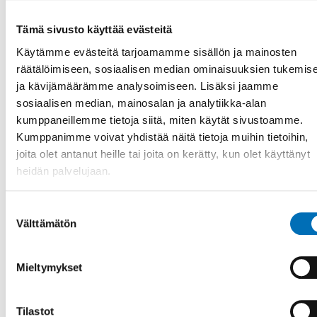
Julie Brummer, Aarhus University, Tanska
Tämä sivusto käyttää evästeitä
Tobias Kammersgaard, Aarhus University, Tanska
Käytämme evästeitä tarjoamamme sisällön ja mainosten
räätälöimiseen, sosiaalisen median ominaisuuksien tukemis
Veera Kankainen, Helsingin yliopisto, Suomi
ja kävijämäärämme analysoimiseen. Lisäksi jaamme
sosiaalisen median, mainosalan ja analytiikka-alan
Jenni Savonen, Helsingin yliopisto, Suomi
kumppaneillemme tietoja siitä, miten käytät sivustoamme.
Kumppanimme voivat yhdistää näitä tietoja muihin tietoihin,
Siri Thor, Karolinska Institutet, Ruotsi
joita olet antanut heille tai joita on kerätty, kun olet käyttänyt
Linn Gjersing, Norwegian Institute of Public Health, Norja
heidän palvelujaan.
Suostumuksen
Lehden viimeisin numero
Välttämätön
valinta
NAD 3/2026
Mieltymykset
Reviews
Tilastot
Designing their Own Story: A Meta-Ethnography of Health