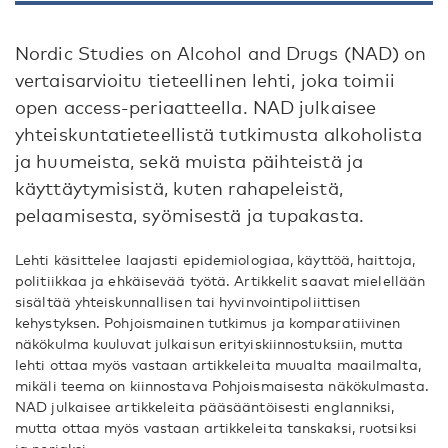
Nordic Studies on Alcohol and Drugs (NAD) on
vertaisarvioitu tieteellinen lehti, joka toimii
open access-periaatteella. NAD julkaisee
yhteiskuntatieteellistä tutkimusta alkoholista
ja huumeista, sekä muista päihteistä ja
käyttäytymisistä, kuten rahapeleistä,
pelaamisesta, syömisestä ja tupakasta.
Lehti käsittelee laajasti epidemiologiaa, käyttöä, haittoja,
politiikkaa ja ehkäisevää työtä. Artikkelit saavat mielellään
sisältää yhteiskunnallisen tai hyvinvointipoliittisen
kehystyksen. Pohjoismainen tutkimus ja komparatiivinen
näkökulma kuuluvat julkaisun erityiskiinnostuksiin, mutta
lehti ottaa myös vastaan artikkeleita muualta maailmalta,
mikäli teema on kiinnostava Pohjoismaisesta näkökulmasta.
NAD julkaisee artikkeleita pääsääntöisesti englanniksi,
mutta ottaa myös vastaan artikkeleita tanskaksi, ruotsiksi